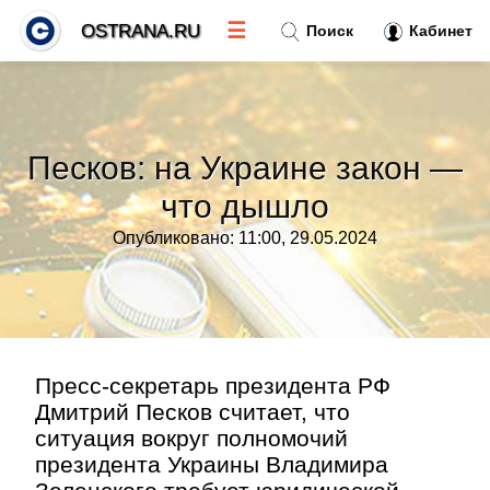
☰
OSTRANA.RU
Поиск
Кабинет
Новости
»
Песков: на Украине закон —
Тренды новостей
»
что дышло
Опубликовано: 11:00, 29.05.2024
Рубрики
»
Правила
»
Контакт
»
Пресс-секретарь президента РФ
Дмитрий Песков считает, что
ситуация вокруг полномочий
президента Украины Владимира