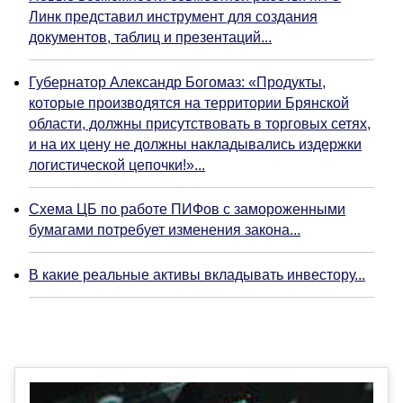
Линк представил инструмент для создания
документов, таблиц и презентаций...
Губернатор Александр Богомаз: «Продукты,
которые производятся на территории Брянской
области, должны присутствовать в торговых сетях,
и на их цену не должны накладывались издержки
логистической цепочки!»...
Схема ЦБ по работе ПИФов с замороженными
бумагами потребует изменения закона...
В какие реальные активы вкладывать инвестору...