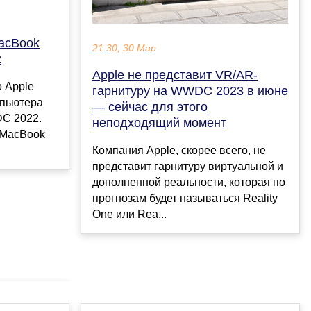
MacBook
21:30, 30 Мар
2
Apple не представит VR/AR-
о Apple
гарнитуру на WWDC 2023 в июне
мпьютера
— сейчас для этого
C 2022.
неподходящий момент
 MacBook
Компания Apple, скорее всего, не
представит гарнитуру виртуальной и
дополненной реальности, которая по
прогнозам будет называться Reality
One или Rea...