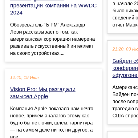
в начале 2
презентации компании на WWDC
было ника
2024
сведений о
Обозреватель “Ъ FM” Александр
отчет Марк
Леви рассказывает о том, как
американская корпорация намерена
развивать искусственный интеллект
21:20, 03 И
на своих устройствах....
Байден с
конферен
«фургоне
12:40, 19 Июн
Американс
Vision Pro: Мы разгадали
Байден по
замысел Apple
после вопр
Компания Apple показала нам нечто
трагедию в
новое, причем аналагов этому как
США спроси
будто бы нет: очки, шлем, гарнитура
— на самом деле ни то, ни другое, а
все ...