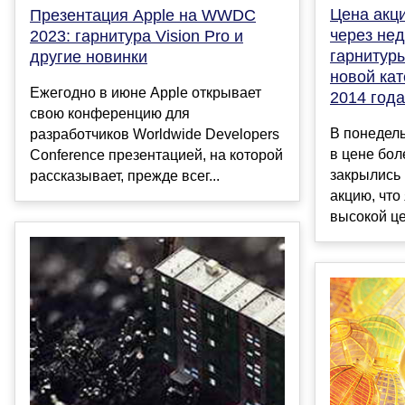
Цена акц
Презентация Apple на WWDC
через не
2023: гарнитура Vision Pro и
гарнитуры
другие новинки
новой кат
Ежегодно в июне Apple открывает
2014 года
свою конференцию для
В понедель
разработчиков Worldwide Developers
в цене бол
Conference презентацией, на которой
закрылись 
рассказывает, прежде всег...
акцию, что
высокой це