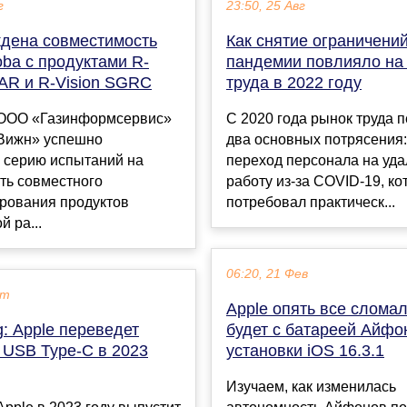
г
23:50, 25 Авг
дена совместимость
Как снятие ограничени
ba с продуктами R-
пандемии повлияло на
OAR и R-Vision SGRC
труда в 2022 году
ООО «Газинформсервис»
С 2020 года рынок труда 
Вижн» успешно
два основных потрясения
 серию испытаний на
переход персонала на уд
ть совместного
работу из-за COVID-19, к
рования продуктов
потребовал практическ...
й ра...
06:20, 21 Фев
кт
Apple опять все сломал
: Apple переведет
будет с батареей Айфо
 USB Type-C в 2023
установки iOS 16.3.1
Изучаем, как изменилась