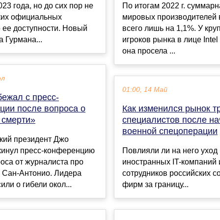
023 года, но до сих пор не
По итогам 2022 г. суммар
ких официальных
мировых производителей
 ее доступности. Новый
всего лишь на 1,1%. У кр
а Гурмана...
игроков рынка в лице Inte
она просела ...
юл
01:00, 14 Май
бежал с пресс-
ции после вопроса о
Как изменился рынок тр
 смерти»
специалистов после н
военной спецоперации
кий президент Джо
кинул пресс-конференцию
Повлияли ли на него уход
оса от журналиста про
иностранных IT-компаний 
 Сан-Антонио. Лидера
сотрудников российских 
ли о гибели окол...
фирм за границу...