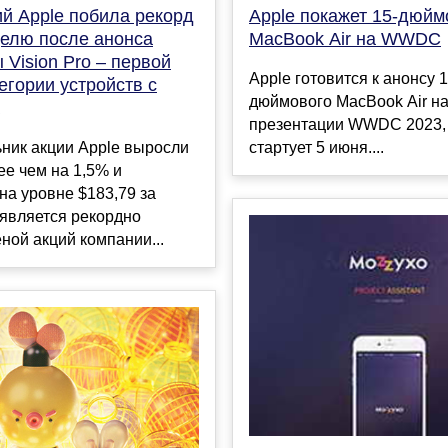
ий Apple побила рекорд
Apple покажет 15-дюй
делю после анонса
MacBook Air на WWDC
 Vision Pro – первой
Apple готовится к анонсу 1
егории устройств с
дюймового MacBook Air н
презентации WWDC 2023,
ник акции Apple выросли
стартует 5 июня....
ее чем на 1,5% и
на уровне $183,79 за
 является рекордно
ной акций компании...