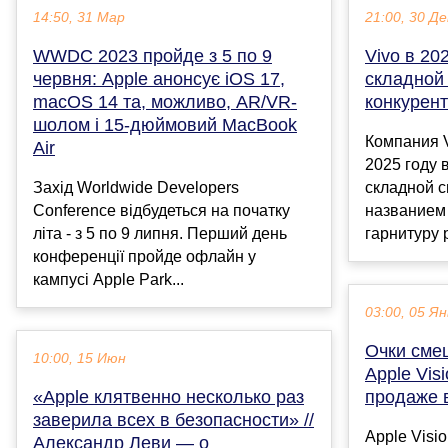
14:50, 31 Мар
21:00, 30 Де
WWDC 2023 пройде з 5 по 9
Vivo в 20
червня: Apple анонсує iOS 17,
складной 
macOS 14 та, можливо, AR/VR-
конкурент
шолом і 15-дюймовий MacBook
Компания V
Air
2025 году 
Захід Worldwide Developers
складной с
Conference відбудеться на початку
названием 
літа - з 5 по 9 липня. Перший день
гарнитуру 
конференції пройде офлайн у
кампусі Apple Park...
03:00, 05 Ян
Очки сме
10:00, 15 Июн
Apple Vis
«Apple клятвенно несколько раз
продаже 
заверила всех в безопасности» //
Apple Visi
Александр Леви — о