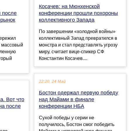
Косачев: на Мюнхенской
й после
конференции прошли похороны
 рынок
коллективного Запада
По завершении «холодной войны»
пережил
коллективный Запад превратился в
: массовый
монстра и стал представлять угрозу
аленную
миру, считает вице-спикер СФ
оторый
Константин Косачев....
22:20, 24 Май
Бостон одержал первую победу
а. Вот что
над Майами в финале
на после
конференции НБА
Сухой победы у серии не
получилось, Бостон смог победить