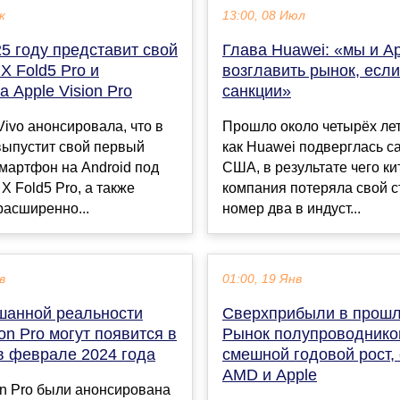
к
13:00, 08 Июл
25 году представит свой
Глава Huawei: «мы и A
X Fold5 Pro и
возглавить рынок, если
а Apple Vision Pro
санкции»
ivo анонсировала, что в
Прошло около четырёх лет 
выпустит свой первый
как Huawei подверглась с
мартфон на Android под
США, в результате чего ки
X Fold5 Pro, а также
компания потеряла свой с
расширенно...
номер два в индуст...
в
01:00, 19 Янв
шанной реальности
Сверхприбыли в прошл
ion Pro могут появится в
Рынок полупроводнико
в феврале 2024 года
смешной годовой рост,
AMD и Apple
on Pro были анонсирована