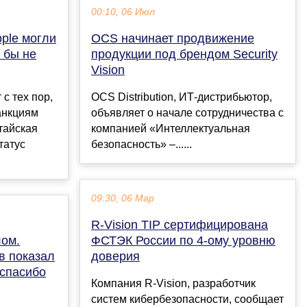
00:10, 06 Июл
pple могли
OCS начинает продвижение
 бы не
продукции под брендом Security
Vision
с тех пор,
OCS Distribution, ИТ-дистрибьютор,
анкциям
объявляет о начале сотрудничества с
тайская
компанией «Интеллектуальная
татус
безопасность» –......
09:30, 06 Мар
R-Vision TIP сертифицирована
ом.
ФСТЭК России по 4-ому уровню
в показал
доверия
 спасибо
Компания R-Vision, разработчик
систем кибербезопасности, сообщает