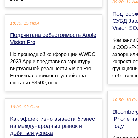
09:20, 11 Ав
Подтверж
СУБД Jato
18:30, 15 Июн
Vision S
Подсчитана себестоимость Apple
Компании 
Vision Pro
и ООО «Р-
На прошедшей конференции WWDC
завершили
2023 Apple представила гарнитуру
корректнос
виртуальной реальности Vision Pro.
функциони
Розничная стоимость устройства
собственно
составит $3500, но к...
10:50, 10 О
10:00, 03 Окт
Bloomberg
Как эффективно вывести бизнес
iPhone на
на международный рынок и
году
добиться успеха