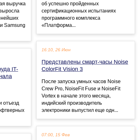
ная выручка
об успешно пройденных
 выросла
сертификационных испытаниях
упнейших
программного комплекса
l и Samsung
«Платформа...
16:10, 26 Июн
Представлены смарт-часы Noise
уда IT-
ColorFit Vision 3
ачала
После запуска умных часов Noise
Crew Pro, NoiseFit Fuse и NoiseFit
Vortex в начале этого месяца,
и отъезд
индийский производитель
софтверных
электроники выпустил еще одн...
07:00, 15 Фев