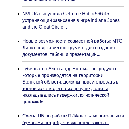
NVIDIA выпустила GeForce Hotfix 566.45,
устраняющий зависания в игре Indiana Jones
and the Great Circle...
Новые возможности совместной работы: МТС
Линк представил инструмент для создания
документов, таблиц и презентаций...
Губернатор Александр Богомаз: «Продукты,
которые производятся на территории
Брянской области, должны присутствовать в
торговых сетях, и на их цену не должны
накладывались издержки логистической
цепочки!»...
Схема ЦБ по работе ПИФов с замороженными
бумагами потребует изменения закона...