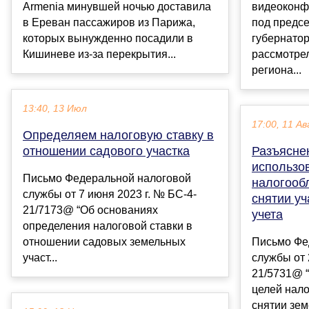
Armenia минувшей ночью доставила
видеоконф
в Ереван пассажиров из Парижа,
под предс
которых вынужденно посадили в
губернато
Кишиневе из-за перекрытия...
рассмотре
региона...
13:40, 13 Июл
17:00, 11 Ав
Определяем налоговую ставку в
отношении садового участка
Разъясне
использо
Письмо Федеральной налоговой
налогооб
службы от 7 июня 2023 г. № БС-4-
снятии уч
21/7173@ “Об основаниях
учета
определения налоговой ставки в
отношении садовых земельных
Письмо Фе
участ...
службы от 
21/5731@ 
целей нал
снятии земе