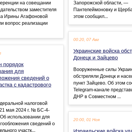
еренции на совещании
Запорожской области, —
едательством заместителя
Пантелеймоновку и Щерба
ра Ирины Агафоновой
этом сообщил...
ли вопрос реализации
00:20, 07 Авг
Украинские войска обс
г
Донецк и Зайцево
н порядок
Вооруженные силы Украи
вания для
обстреляли Донецк и нас
ложения сведений о
пункт Зайцево. Об этом с
астка с кадастрового
Telegram-канале представ
ДНР в Совместном ...
деральной налоговой
21 мая 2024 г. № БС-4-
“Об использовании для
20:00, 01 Ноя
огообложения сведений о
льного участк...
Израильские войска уд