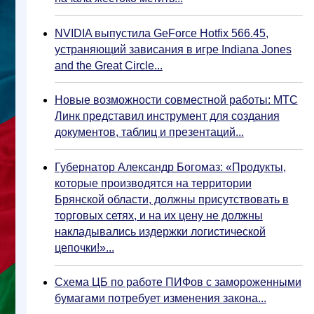
NVIDIA выпустила GeForce Hotfix 566.45,
устраняющий зависания в игре Indiana Jones
and the Great Circle...
Новые возможности совместной работы: МТС
Линк представил инструмент для создания
документов, таблиц и презентаций...
Губернатор Александр Богомаз: «Продукты,
которые производятся на территории
Брянской области, должны присутствовать в
торговых сетях, и на их цену не должны
накладывались издержки логистической
цепочки!»...
Схема ЦБ по работе ПИФов с замороженными
бумагами потребует изменения закона...