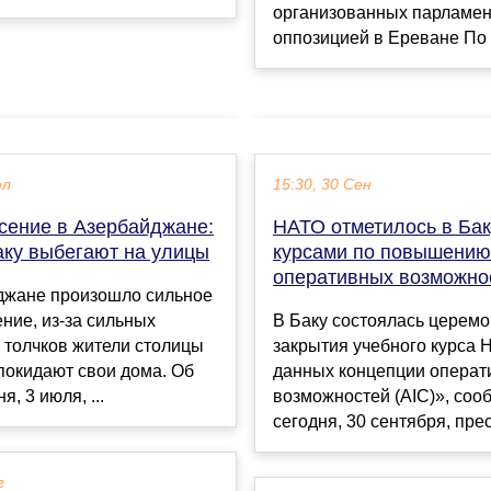
организованных парламен
оппозицией в Ереване По с
юл
15:30, 30 Сен
сение в Азербайджане:
НАТО отметилось в Ба
аку выбегают на улицы
курсами по повышению
оперативных возможно
джане произошло сильное
ние, из-за сильных
В Баку состоялась церем
 толчков жители столицы
закрытия учебного курса 
покидают свои дома. Об
данных концепции операт
я, 3 июля, ...
возможностей (AIC)», соо
сегодня, 30 сентября, пресс
г