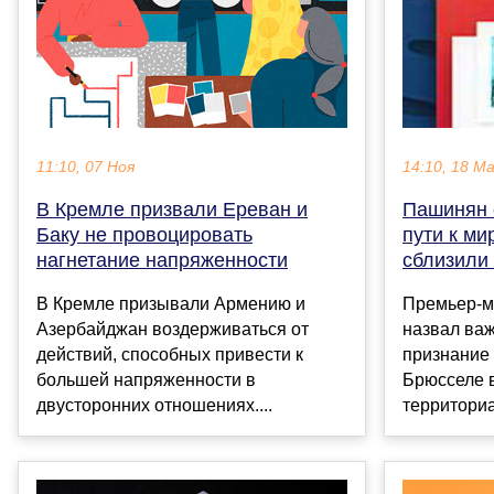
11:10, 07 Ноя
14:10, 18 М
В Кремле призвали Ереван и
Пашинян 
Баку не провоцировать
пути к ми
нагнетание напряженности
сблизили
В Кремле призывали Армению и
Премьер-м
Азербайджан воздерживаться от
назвал ва
действий, способных привести к
признание 
большей напряженности в
Брюсселе 
двусторонних отношениях....
территориа