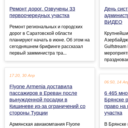
Ремонт дорог. Озвучены 33
День сис
первоочередных участка
админист
ВИДЕО
Ремонт региональных и городских
дорог в Саратовской области
Крупнейши
планируют начать в июне. Об этом на
Азербайдж
сегодняшнем брифинге рассказал
Gulfstream 
первый замминистра тра...
мероприят
празднован
17:20, 30 Апр
06:50, 14 Ап
Flyone Armenia доставила
пассажиров в Ереван после
6 465 мно
вынужденной посадки в
Брянске 
Кишиневе из-за ограничений со
право на
стороны Турции
участка
Армянская авиакомпания Flyone
В Брянске