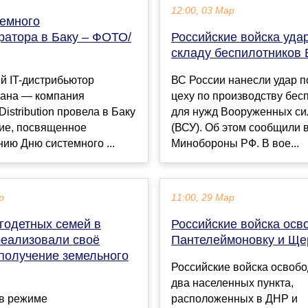
12:00, 03 Мар
темного
ратора в Баку – ФОТО/
Российские войска уда
складу беспилотников
й IT-дистрибьютор
ВС России нанесли удар п
ана — компания
цеху по производству бес
Distribution провела в Баку
для нужд Вооруженных си
ие, посвященное
(ВСУ). Об этом сообщили 
ию Дню системного ...
Минобороны РФ. В вое...
р
11:00, 29 Мар
годетных семей в
Российские войска осв
реализовали своё
Пантелеймоновку и Ще
 получение земельного
Российские войска освоб
два населенных пункта,
 в режиме
расположенных в ДНР и