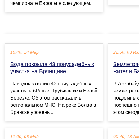
чемпионате Европы в следующем...
16:40, 24 Мар
22:50, 03 И
Вода покрыла 43 приусадебных
Землетря
участка на Брянщине
жители Б
Паводок затопил 43 приусадебных
В Азербай
участка в бРянке, Трубчевске и Белой
землетрясе
Берёзке. Об этом рассказали в
подземных
региональном МЧС. На реке Болва в
поспешно 
Брянске уровень ...
этом сегодн
11:00, 06 Май
00:40, 13 Ав