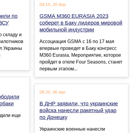
04:10, 20 Апр
рили по
GSMA M360 EURASIA 2023
 ВСУ
соберет в Баку лидеров мировой
мобильной индустрии
о складу и
пилотников
Ассоциация GSMA с 16 по 17 мая
л Украины
впервые проведет в Баку конгресс
в
M360 Eurasia. Мероприятие, которое
пройдет в отеле Four Seasons, станет
первым этапом...
08:20, 06 Авг
ободили
рбаки
В ДНР заявили, что украинские
войска нанесли ракетный удар
одили еще
по Донецку
Украинские военные нанесли