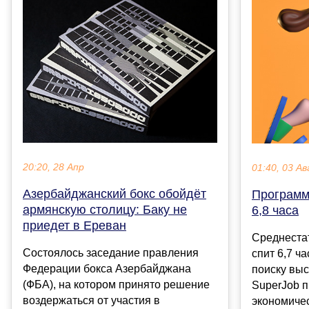
20:20, 28 Апр
01:40, 03 Ав
Азербайджанский бокс обойдëт
Программ
армянскую столицу: Баку не
6,8 часа
приедет в Ереван
Среднеста
Состоялось заседание правления
спит 6,7 ч
Федерации бокса Азербайджана
поиску вы
(ФБА), на котором принято решение
SuperJob п
воздержаться от участия в
экономичес