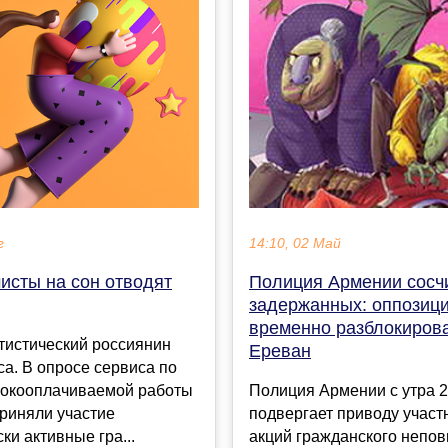
г
14:10, 02 Май
исты на сон отводят
Полиция Армении сосч
задержанных: оппозиц
временно разблокиров
тистический россиянин
Ереван
аса. В опросе сервиса по
сокооплачиваемой работы
Полиция Армении с утра 2
риняли участие
подвергает приводу участ
ки активные гра...
акций гражданского непов