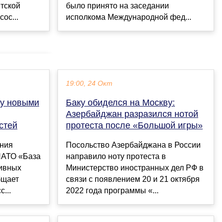
тской
было принято на заседании
ос...
исполкома Международной фед...
19:00, 24 Окт
ку новыми
Баку обиделся на Москву:
Азербайджан разразился нотой
стей
протеста после «Большой игры»
ония
Посольство Азербайджана в России
НАТО «База
направило ноту протеста в
ивных
Министерство иностранных дел РФ в
бщает
связи с появлением 20 и 21 октября
...
2022 года программы «...