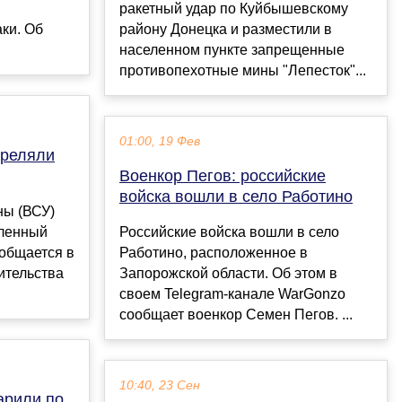
ракетный удар по Куйбышевскому
ки. Об
району Донецка и разместили в
населенном пункте запрещенные
противопехотные мины "Лепесток"...
01:00, 19 Фев
треляли
Военкор Пегов: российские
войска вошли в село Работино
ны (ВСУ)
еленный
Российские войска вошли в село
ообщается в
Работино, расположенное в
ительства
Запорожской области. Об этом в
своем Telegram-канале WarGonzo
сообщает военкор Семен Пегов. ...
10:40, 23 Сен
арили по