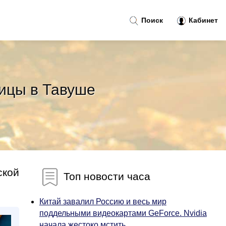
Поиск
Кабинет
ницы в Тавуше
ской
Топ новости часа
Китай завалил Россию и весь мир
поддельными видеокартами GeForce. Nvidia
начала жестоко мстить...