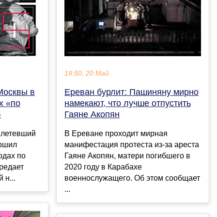
19:50, 20 Май
Москвы в
Ереван бурлит: Пашиняну мирно
х «по
намекают, что лучше отпустить
»
Гаяне Акопян
ылетевший
В Ереване проходит мирная
ершил
манифестация протеста из-за ареста
одах по
Гаяне Акопян, матери погибшего в
редает
2020 году в Карабахе
 н...
военнослужащего. Об этом сообщает
...