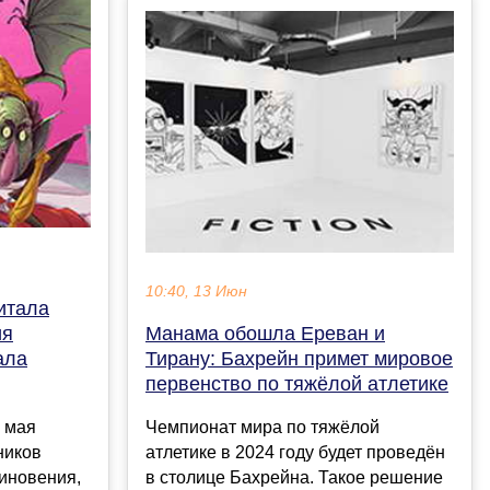
10:40, 13 Июн
итала
ия
Манама обошла Ереван и
ала
Тирану: Бахрейн примет мировое
первенство по тяжëлой атлетике
 мая
Чемпионат мира по тяжëлой
ников
атлетике в 2024 году будет проведëн
иновения,
в столице Бахрейна. Такое решение