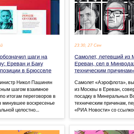
23:30, 27 Сен
ай
Самолет, летевший из 
обозначил шаги на
Ереван, сел в Минвода
ру: Ереван и Баку
техническим причинам
 позиции в Брюсселе
Самолет «Аэрофлота», в
инистр Никол Пашинян
из Москвы в Ереван, сов
жным шагом взаимное
посадку в Минеральных В
по итогам переговоров в
техническим причинам, пе
в минувшее воскресенье
«РИА Новости» со ссылкой
льной целостно...