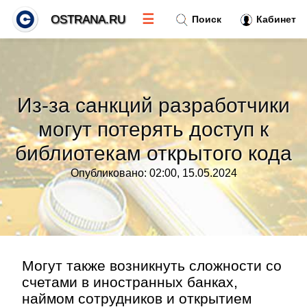
☰
OSTRANA.RU
Поиск
Кабинет
Новости
»
Из-за санкций разработчики
Тренды новостей
»
могут потерять доступ к
библиотекам открытого кода
Рубрики
»
Опубликовано: 02:00, 15.05.2024
Правила
»
Контакт
»
Могут также возникнуть сложности со
счетами в иностранных банках,
наймом сотрудников и открытием