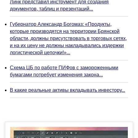
Линк представил инструмент для создания
документов, таблиц и презентаций...
Губернатор Александр Богомаз: «Продукты,
которые производятся на территории Брянской
области, должны присутствовать в торговых сетях,
и на их цену не должны накладывались издержки
логистической цепочки!»...
Схема ЦБ по работе ПИФов с замороженными
бумагами потребует изменения закона...
В какие реальные активы вкладывать инвестору...