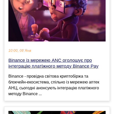
10:00, 08 Янв
Binance із мережею ANC оголошує про
інтеграцію платіжного методу Binance Pay
Binance - провідна світова криптобіржа та
блокчейн-екосистема, спільно із мережею аптек
АНЦ, сьогодні анонсують інтеграцію платіжного
методу Binance ...