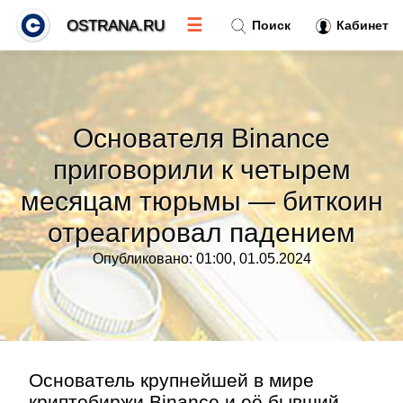
☰
OSTRANA.RU
Поиск
Кабинет
Новости
»
Основателя Binance
Тренды новостей
»
приговорили к четырем
месяцам тюрьмы — биткоин
Рубрики
»
отреагировал падением
Правила
»
Опубликовано: 01:00, 01.05.2024
Контакт
»
Основатель крупнейшей в мире
криптобиржи Binance и её бывший