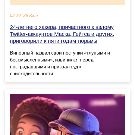
02:10, 25 Июн
24-летнего хакера, причастного к взлому
Twitter-аккаунтов Маска, Гейтса и других,
приговорили к пяти годам тюрьмы
Виновный назвал свои поступки «глупыми и
бессмысленными», извинился перед
пострадавшими и призвал суд к
снисходительности....