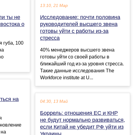
13:10, 21 Мар
ли ты не
Исследование: почти половина
востока о
руководителей высшего звена
готовы уйти с работы из-за
стресса
я губа, 100
на
40% менеджеров высшего звена
во
готовы уйти со своей работы в
ближайший год из-за уровня стресса.
Такие данные исследования The
Workforce institute at U...
ться на
04:30, 13 Май
Боррель: отношения ЕС и КНР
я
не будут нормально развиваться,
ановление
если Китай не убедит РФ уйти из
 на
Украины