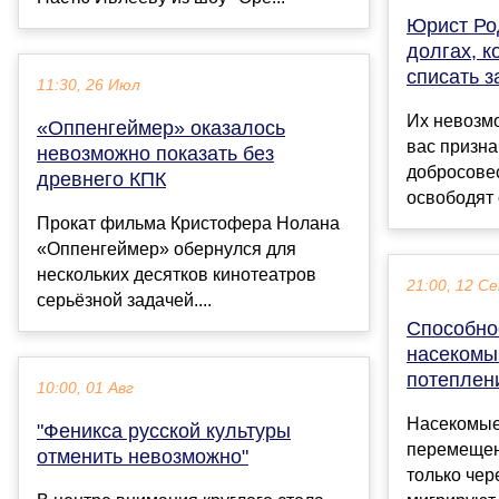
Юрист Ро
долгах, 
списать з
11:30, 26 Июл
Их невозмо
«Оппенгеймер» оказалось
вас призна
невозможно показать без
добросове
древнего КПК
освободят 
Прокат фильма Кристофера Нолана
«Оппенгеймер» обернулся для
нескольких десятков кинотеатров
21:00, 12 С
серьёзной задачей....
Способно
насекомы
потеплени
10:00, 01 Авг
Насекомые,
"Феникса русской культуры
перемещен
отменить невозможно"
только чер