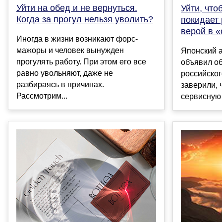
Уйти на обед и не вернуться.
Уйти, чтоб
Когда за прогул нельзя уволить?
покидает 
верой в 
Иногда в жизни возникают форс-
мажоры и человек вынужден
Японский а
прогулять работу. При этом его все
объявил об
равно увольняют, даже не
российског
разбираясь в причинах.
заверили, 
Рассмотрим...
сервисную 