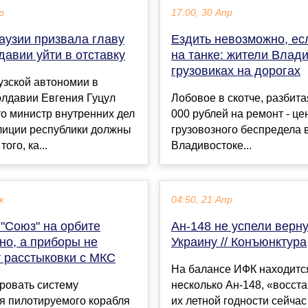
р
17:00, 30 Апр
аузии призвала главу
Ездить невозможно, ес
авии уйти в отставку
на танке: жители Влади
грузовиках на дорогах
узской автономии в
олдавии Евгения Гуцул
Лобовое в скотче, разбита
то министр внутренних дел
000 рублей на ремонт - це
олиции республики должны
грузовозного беспредела 
ого, ка...
Владивостоке...
к
04:50, 21 Апр
"Союз" на орбите
Ан-148 не успели верну
но, а приборы не
Украину // Конъюнктура
 расстыковки с МКС
На балансе ИФК находитс
ровать систему
несколько Ан-148, «восст
я пилотируемого корабля
их летной годности сейчас