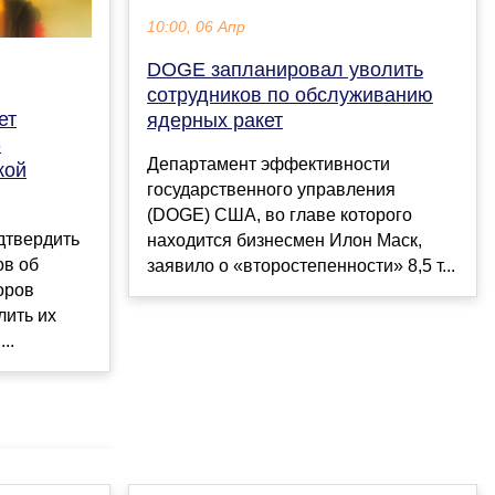
10:00, 06 Апр
DOGE запланировал уволить
сотрудников по обслуживанию
ет
ядерных ракет
-
Департамент эффективности
кой
государственного управления
(DOGE) США, во главе которого
дтвердить
находится бизнесмен Илон Маск,
ов об
заявило о «второстепенности» 8,5 т...
оров
лить их
..