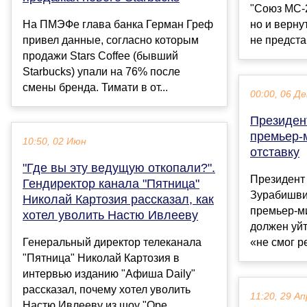
"Союз МС-2
На ПМЭФе глава банка Герман Греф
но и верну
привел данные, согласно которым
не предста
продажи Stars Coffee (бывший
Starbucks) упали на 76% после
смены бренда. Тимати в от...
00:00, 06 Де
Президен
премьер-
10:50, 02 Июн
отставку
"Где вы эту ведущую откопали?".
Президент
Гендиректор канала "Пятница"
Зурабишвил
Николай Картозия рассказал, как
премьер-м
хотел уволить Настю Ивлееву
должен уйт
Генеральный директор телеканала
«не смог ре
"Пятница" Николай Картозия в
интервью изданию "Афиша Daily"
рассказал, почему хотел уволить
11:20, 29 Ап
Настю Ивлееву из шоу "Оре...