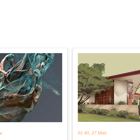
01:40, 27 Май
я