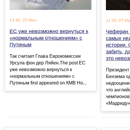
13:40, 25 Июн
11:00, 07 М
ЕС уже невозможно вернуться к
Чеферин 
«нормальным отношениям» с
самых не
Путиным
истории. 
забить, д
Так считает Глава Еврокомиссии
это нево
Урсула фон дер Ляйен.The post ЕС
уже невозможно вернуться к
Президент
«нормальным отношениям» с
Бензема о
Путиным first appeared on КМВ Но...
недооценен
что англий
чемпионов]
«Мадриду» 