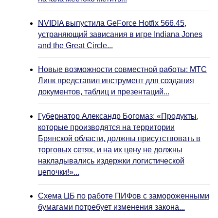
NVIDIA выпустила GeForce Hotfix 566.45,
устраняющий зависания в игре Indiana Jones
and the Great Circle...
Новые возможности совместной работы: МТС
Линк представил инструмент для создания
документов, таблиц и презентаций...
Губернатор Александр Богомаз: «Продукты,
которые производятся на территории
Брянской области, должны присутствовать в
торговых сетях, и на их цену не должны
накладывались издержки логистической
цепочки!»...
Схема ЦБ по работе ПИФов с замороженными
бумагами потребует изменения закона...