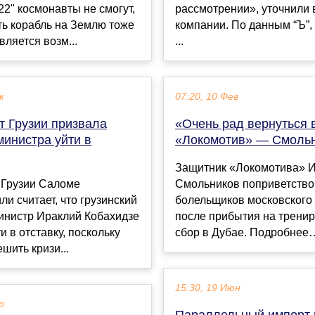
2" космонавты не смогут,
рассмотрении», уточнили 
ть корабль на Землю тоже
компании. По данным “Ъ”, 
вляется возм...
...
к
07:20, 10 Фев
т Грузии призвала
«Очень рад вернуться 
министра уйти в
«Локомотив» — Смоль
Защитник «Локомотива» И
 Грузии Саломе
Смольников поприветств
и считает, что грузинский
болельщиков московского
инистр Ираклий Кобахидзе
после прибытия на трени
и в отставку, поскольку
сбор в Дубае. Подробнее…
шить кризи...
15:30, 19 Июн
р
Параллельный импорт 