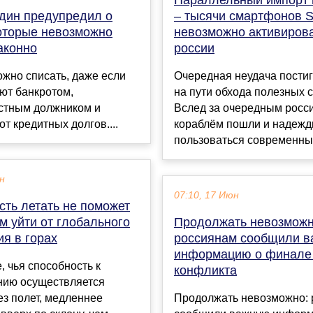
дин предупредил о
– тысячи смартфонов 
которые невозможно
невозможно активирова
аконно
россии
жно списать, даже если
Очередная неудача пости
ют банкротом,
на пути обхода полезных 
стным должником и
Вслед за очередным росс
от кредитных долгов....
кораблём пошли и надеж
пользоваться современным
ен
07:10, 17 Июн
сть летать не поможет
м уйти от глобального
Продолжать невозможн
я в горах
россиянам сообщили 
информацию о финале
 чья способность к
конфликта
ию осуществляется
ез полет, медленнее
Продолжать невозможно: