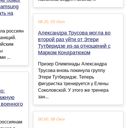
Samsung
ть на
08:20, 03 Окт
гла россиян
Александра Трусова могла во
санкций.
второй раз уйти от Этери
ийским
Тутберидзе из-за отношений с
ды
Марком Кондратюком
и ...
Призер Олимпиады Александра
Трусова вновь покинула группу
Этери Тутберидзе. Теперь
фигуристка тренируется у Елены
Соколовской. У этого же тренера
о:
зан...
важную
 военного
00:50, 08 Окт
 россиянам