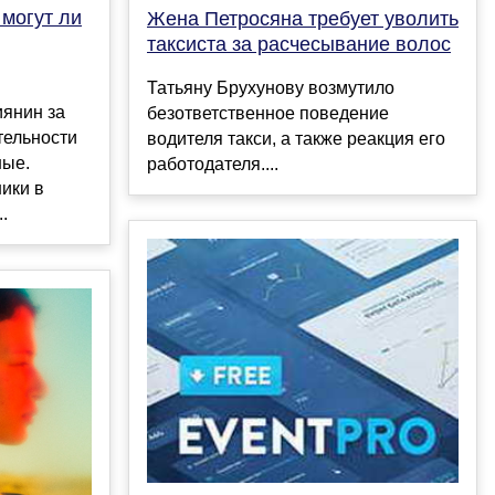
 могут ли
Жена Петросяна требует уволить
таксиста за расчесывание волос
Татьяну Брухунову возмутило
иянин за
безответственное поведение
тельности
водителя такси, а также реакция его
ные.
работодателя....
ики в
.