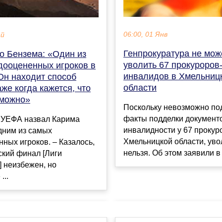
06:00, 01 Янв
ай
Генпрокуратура не мож
о Бензема: «Один из
уволить 67 прокуроров
дооцененных игроков в
инвалидов в Хмельниц
Он находит способ
области
аже когда кажется, что
зможно»
Поскольку невозможно по
факты подделки документ
 УЕФА назвал Карима
инвалидности у 67 прокур
дним из самых
Хмельницкой области, уво
ных игроков. – Казалось,
нельзя. Об этом заявили в .
ский финал [Лиги
 неизбежен, но
...