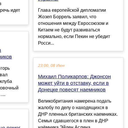
в
речь идет
Глава европейской дипломатии
Жозеп Боррель заявил, что
отношения между Евросоюзом и
Китаем не будут развиваться
нормально, если Пекин не убедит
Росси...
в
ников
23:00, 08 Июн
горь
овал
Михаил Поликарпов: Джонсон
 клуба
может уйти в отставку, если в
ровочный
Донецке повесят наемников
...
Великобритания намерена подать
жалобу по делу о находящихся в
ДНР пленных британских наемниках.
Семья сдавшегося в плен в ДНР
наёмника Эйден Аслина, ...
не помог