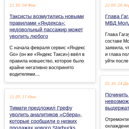
11:30, 04 Фев
22:00, 26 Ап
Таксисты возмутились новыми
Глава Гаг
правилами «Яндекса»:
МВД Молд
недовольный пассажир может
Глава Гага
уволить любого
составе М
С начала февраля сервис «Яндекс
заявила, ч
Go» (он же «Яндекс Такси») ввёл в
и глава п
правила новшество, которое было
уйти после т
крайне негативно воспринято
водителями....
01:30, 24 Де
Починить 
11:20, 17 Июн
невозмож
Тимати предложил Грефу
выдержат
уволить аналитиков «Сбера»,
Отремонти
которые сообщили о низких
охлаждени
продажах нового Starbucks