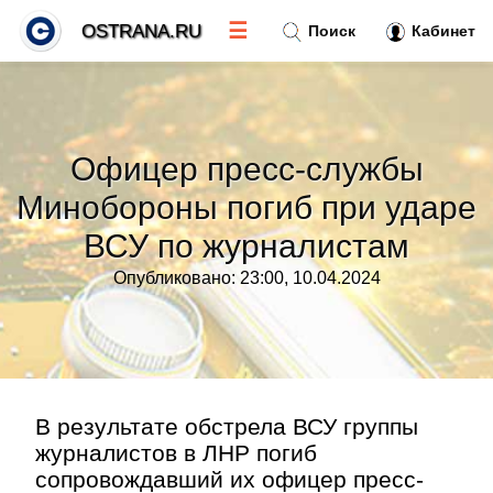
☰
OSTRANA.RU
Поиск
Кабинет
Новости
»
Офицер пресс-службы
Тренды новостей
»
Минобороны погиб при ударе
ВСУ по журналистам
Рубрики
»
Опубликовано: 23:00, 10.04.2024
Правила
»
Контакт
»
В результате обстрела ВСУ группы
журналистов в ЛНР погиб
сопровождавший их офицер пресс-