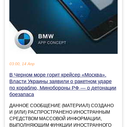
03:00, 14 Апр
В Черном море горит крейсер «Москва».
Власти Украины заявили о ракетном ударе
по кораблю, Минобороны РФ — о детонации
боезапаса
ДАННОЕ СООБЩЕНИЕ (МАТЕРИАЛ) СОЗДАНО
И (ИЛИ) РАСПРОСТРАНЕНО ИНОСТРАННЫМ
СРЕДСТВОМ МАССОВОЙ ИНФОРМАЦИИ,
ВЫПОЛНЯЮЩИМ ФУНКЦИИ ИНОСТРАННОГО