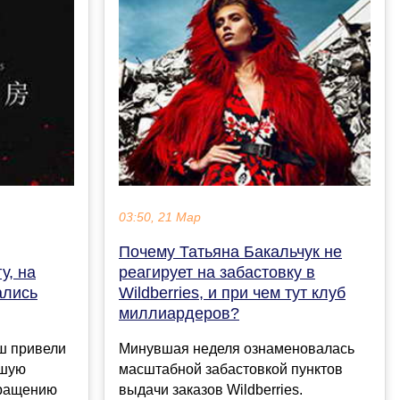
03:50, 21 Мар
Почему Татьяна Бакальчук не
у, на
реагирует на забастовку в
ались
Wildberries, и при чем тут клуб
миллиардеров?
ш привели
Минувшая неделя ознаменовалась
вшую
масштабной забастовкой пунктов
бращению
выдачи заказов Wildberries.