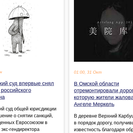
ен
01:00, 31 Окт
кий суд впервые снял
В Омской области
 российского
отремонтировали дорог
на
которую жители жалов
Ангеле Меркель
ий суд общей юрисдикции
ение о снятии санкций,
В деревне Верхний Карбу
денных Евросоюзом в
в порядок дорогу, получи
 экс-гендиректора
известность благодаря о