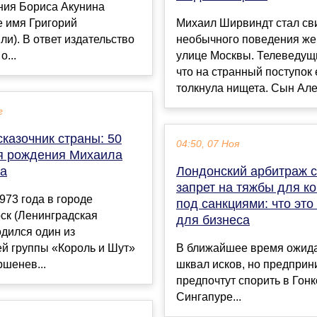
ния Бориса Акунина
е имя Григорий
Михаил Ширвиндт стал св
и). В ответ издательство
необычного поведения ж
о...
улице Москвы. Телеведущ
что на странный поступок 
толкнула нищета. Сын Але.
г
казочник страны: 50
04:50, 07 Ноя
ня рождения Михаила
а
Лондонский арбитраж 
запрет на тяжбы для к
1973 года в городе
под санкциями: что это
ск (Ленинградская
для бизнеса
одился один из
ей группы «Король и Шут»
В ближайшее время ожид
шенев...
шквал исков, но предприн
предпочтут спорить в Гонк
Сингапуре...