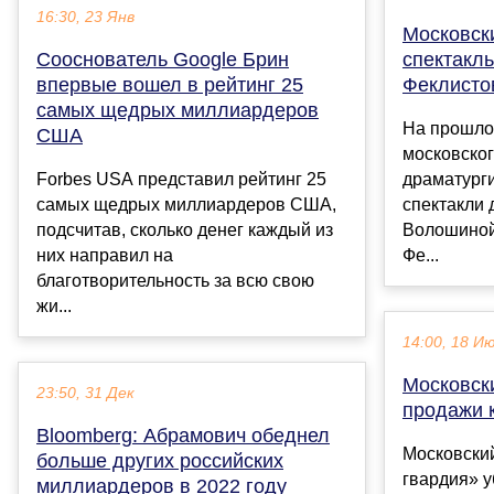
16:30, 23 Янв
Московск
Сооснователь Google Брин
спектакль
впервые вошел в рейтинг 25
Феклист
самых щедрых миллиардеров
На прошло
США
московског
Forbes USA представил рейтинг 25
драматург
самых щедрых миллиардеров США,
спектакли 
подсчитав, сколько денег каждый из
Волошиной
них направил на
Фе...
благотворительность за всю свою
жи...
14:00, 18 И
Московски
23:50, 31 Дек
продажи 
Bloomberg: Абрамович обеднел
Московски
больше других российских
гвардия» у
миллиардеров в 2022 году