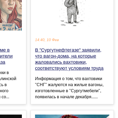
14:40, 10 Фев
оме в
В "Сургутнефтегазе" заявили,
жители
что вагон-дома, на которые
аза
жаловались вахтовики,
соответствуют условиям труда
жки в
алинской
Информация о том, что вахтовики
сь в
"СНГ" жалуются на жилые вагоны,
ного
изготовленные в "Сургутмебели",
 со...
появилась в начале декабря......