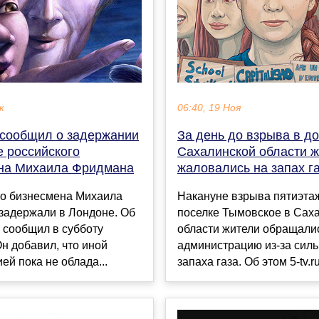
к
06:40, 19 Ноя
 сообщил о задержании
За день до взрыва в д
е российского
Сахалинской области 
на Михаила Фридмана
жаловались на запах г
го бизнесмена Михаила
Накануне взрыва пятиэта
задержали в Лондоне. Об
поселке Тымовское в Сах
 сообщил в субботу
области жители обращали
Он добавил, что иной
администрацию из-за силь
й пока не облада...
запаха газа. Об этом 5-tv.ru