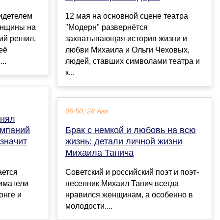
идетелем
12 мая на основной сцене театра
енщины на
"Модерн" развернётся
ий решил,
захватывающая история жизни и
её
любви Михаила и Ольги Чеховых,
..
людей, ставших символами театра и
к...
06:50, 28 Авг
снял
омпаний
Брак с немкой и любовь на всю
 значит
жизнь: детали личной жизни
Михаила Танича
ается
Советский и российский поэт и поэт-
иматели
песенник Михаил Танич всегда
онге и
нравился женщинам, а особенно в
молодости....