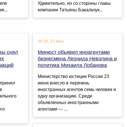
геле
Удивительно, но со стороны главы
я...
компании Татьяны Бакальчук...
20:20, 23 Июн
вы снял
Минюст объявил иноагентами
их
бизнесмена Леонида Невзлина и
акций
политика Михаила Лобанова
Министерство юстиции России 23
 принял
июня внесло в перечень
е
иностранных агентов семь человек и
ельного
одну организацию. Среди
объявленных иностранными
ого
агентами — ...