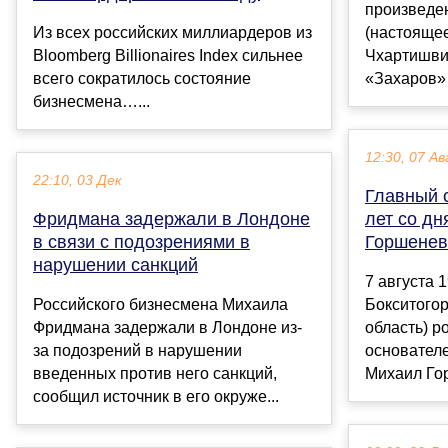
произведе
Из всех российских миллиардеров из
(настояще
Bloomberg Billionaires Index сильнее
Чхартишвил
всего сократилось состояние
«Захаров» 
бизнесмена…...
12:30, 07 Ав
22:10, 03 Дек
Главный с
Фридмана задержали в Лондоне
лет со д
в связи с подозрениями в
Горшенев
нарушении санкций
7 августа 
Российского бизнесмена Михаила
Бокситогор
Фридмана задержали в Лондоне из-
область) р
за подозрений в нарушении
основател
введенных против него санкций,
Михаил Гор
сообщил источник в его окруже...