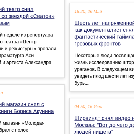
ий театр снял
18:20, 26 Май
 со звездой «Сватов»
овым
Шесть лет напряженной
как документалист сня
й неделе из репертуара
фантастический таймл
о театра «Центр
грозовых фронтов
ии и режиссуры» пропали
драматурга Аси
Некоторые люди посвяща
 и артиста Александра
жизнь исследованию шторм
ураганов. В следующем в
увидеть плод шести лет и
бурь....
юн
й магазин снял с
04:50, 15 Июл
книги Бориса Акунина
Ширвиндт снял видео 
й магазин «Молодая
Москвы: "Вот до чего д
брал с полок
людей нищета"