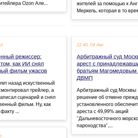
итейлера Ozon Але...
жителей за помощью к Ан
Меркель, которая в то врем
ай
22:40, 04 Авг
енный режиссер:
Арбитражный суд Моск
 том, как ИИ снял
арест с принадлежавш
ный фильм ужасов
братьям Магомедовым 
ДВМП
лет назад искуственный
смонтировал трейлер, а
Арбитражный суд Москвы
написал сценарий и снял
решение об отмене прежд
венный фильм. Ну, как
установленного обеспечит
факту ...
ареста с 49,99% акций
"Дальневосточного морск
пароходства",...
р