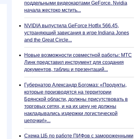
поддельными видеокартами GeForce. Nvidia
начала жестоко мстить...
NVIDIA выпустила GeForce Hotfix 566.45,
устраняющий зависания в игре Indiana Jones
and the Great Circle...
Новые возможности совместной работы: МТС
Линк представил инструмент для создания
документов, таблиц и презентаций...
Губернатор Александр Богомаз: «Продукты,
которые производятся на территории
Брянской области, должны присутствовать в
торговых сетях, и на их цену не должны
накладывались издержки логистической
цепочки!»...
Схема ЦБ по работе ПИФов с замороженными