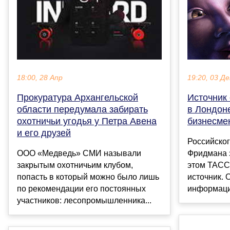
19:20, 03 Де
18:00, 28 Апр
Источник
Прокуратура Архангельской
в Лондон
области передумала забирать
бизнесме
охотничьи угодья у Петра Авена
и его друзей
Российско
Фридмана 
ООО «Медведь» СМИ называли
этом ТАСС
закрытым охотничьим клубом,
источник. 
попасть в который можно было лишь
информацие
по рекомендации его постоянных
участников: лесопромышленника...