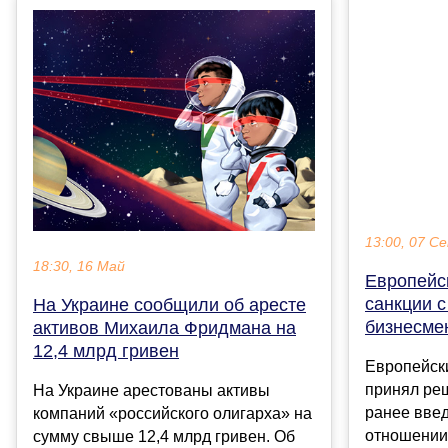
13:00, 07 С
18:30, 16 Май
Европейс
санкции с
На Украине сообщили об аресте
бизнесме
активов Михаила Фридмана на
12,4 млрд гривен
Европейск
принял реш
На Украине арестованы активы
ранее вве
компаний «российского олигарха» на
отношении
сумму свыше 12,4 млрд гривен. Об