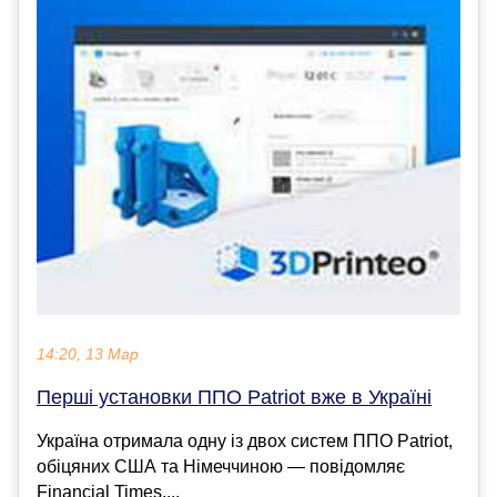
14:20, 13 Мар
Перші установки ППО Patriot вже в Україні
Україна отримала одну із двох систем ППО Patriot,
обіцяних США та Німеччиною — повідомляє
Financial Times....