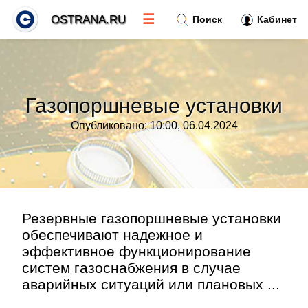
☰
OSTRANA.RU
Поиск
Кабинет
Новости
»
Газопоршневые установки
Тренды новостей
»
Опубликовано: 10:00, 06.04.2024
Рубрики
»
Правила
»
Резервные газопоршневые установки
обеспечивают надежное и
Контакт
»
эффективное функционирование
систем газоснабжения в случае
аварийных ситуаций или плановых ...