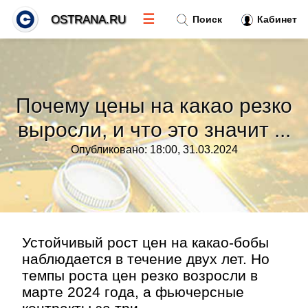
☰
OSTRANA.RU
Поиск
Кабинет
Новости
»
Почему цены на какао резко
Тренды новостей
»
выросли, и что это значит ...
Опубликовано: 18:00, 31.03.2024
Рубрики
»
Правила
»
Контакт
»
Устойчивый рост цен на какао-бобы
наблюдается в течение двух лет. Но
темпы роста цен резко возросли в
марте 2024 года, а фьючерсные