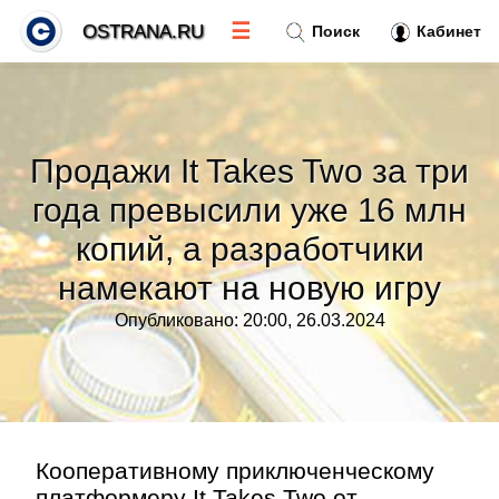
☰
OSTRANA.RU
Поиск
Кабинет
Новости
»
Продажи It Takes Two за три
Тренды новостей
»
года превысили уже 16 млн
копий, а разработчики
Рубрики
»
намекают на новую игру
Правила
»
Опубликовано: 20:00, 26.03.2024
Контакт
»
Кооперативному приключенческому
платформеру It Takes Two от