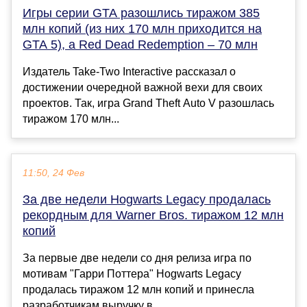
Игры серии GTA разошлись тиражом 385
млн копий (из них 170 млн приходится на
GTA 5), а Red Dead Redemption – 70 млн
Издатель Take-Two Interactive рассказал о
достижении очередной важной вехи для своих
проектов. Так, игра Grand Theft Auto V разошлась
тиражом 170 млн...
11:50, 24 Фев
За две недели Hogwarts Legacy продалась
рекордным для Warner Bros. тиражом 12 млн
копий
За первые две недели со дня релиза игра по
мотивам "Гарри Поттера" Hogwarts Legacy
продалась тиражом 12 млн копий и принесла
разработчикам выручку в ...