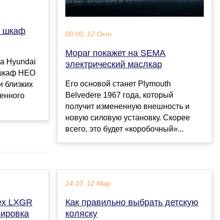
й шкаф
00:00, 12 Окт
Mopar покажет на SEMA
а Hyundai
электрический маслкар
 шкаф HEO
Его основой станет Plymouth
и близких
Belvedere 1967 года, который
енного
получит измененную внешность и
новую силовую установку. Скорее
всего, это будет «коробочный»...
14:10, 12 Мар
ex LXGR
Как правильно выбрать детскую
лировка
коляску