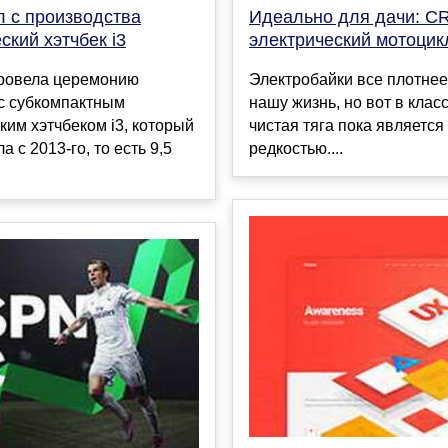
 с производства
Идеально для дачи: CR
ский хэтчбек i3
электрический мотоцик
ровела церемонию
Электробайки все плотнее
с субкомпактным
нашу жизнь, но вот в клас
ким хэтчбеком i3, который
чистая тяга пока является
 с 2013-го, то есть 9,5
редкостью....