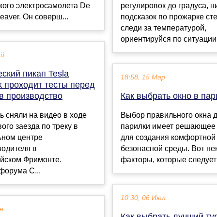
кого электросамолета De
регулировок до градуса, н
eaver. Он соверш...
подсказок по прожарке ст
следи за температурой,
ориентируйся по ситуации, а
ай
ский пикап Tesla
18:58, 15 Мар
k проходит тесты перед
в производство
Как выбрать окно в пар
 сняли на видео в ходе
Выбор правильного окна 
ого заезда по треку в
парилки имеет решающее
ьном центре
для создания комфортной
водителя в
безопасной среды. Вот не
йском Фримонте.
факторы, которые следует у
форума C...
10:30, 06 Июл
ен
Как выбрать лучший ту