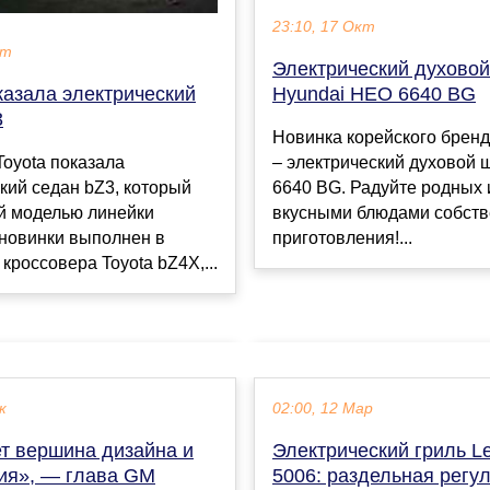
23:10, 17 Окт
кт
Электрический духово
казала электрический
Hyundai HEO 6640 BG
3
Новинка корейского бренд
oyota показала
– электрический духовой
кий седан bZ3, который
6640 BG. Радуйте родных 
й моделью линейки
вкусными блюдами собств
 новинки выполнен в
приготовления!...
 кроссовера Toyota bZ4X,...
к
02:00, 12 Мар
ет вершина дизайна и
Электрический гриль L
ия», — глава GM
5006: раздельная регу