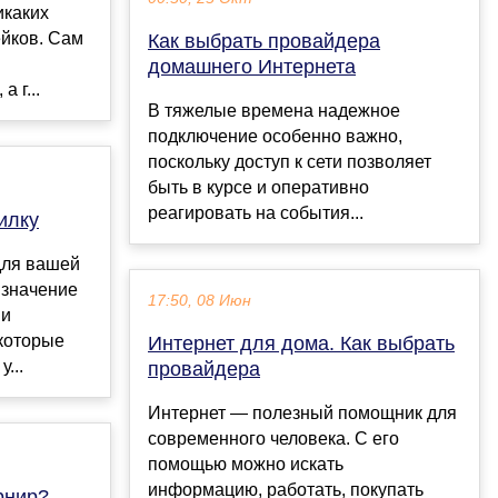
икаких
ейков. Сам
Как выбрать провайдера
домашнего Интернета
 г...
В тяжелые времена надежное
подключение особенно важно,
поскольку доступ к сети позволяет
быть в курсе и оперативно
реагировать на события...
илку
для вашей
 значение
17:50, 08 Июн
 и
которые
Интернет для дома. Как выбрать
...
провайдера
Интернет — полезный помощник для
современного человека. С его
помощью можно искать
информацию, работать, покупать
рнир?