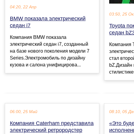
04:20, 22 Апр
03:50, 25 О
BMW показала электрический
седан i7
Toyota по
седан bZ
Компания BMW показала
электрический седан i7, созданный
Компания T
на базе нового поколения модели 7
электричес
Series.Электромобиль по дизайну
стал второ
кузова и салона унифицирова...
bZ.Дизайн
стилистике
06:00, 25 Май
08:10, 05 Де
Компания Caterham представила
«Это буд
электрический ретрородстер
исполнен