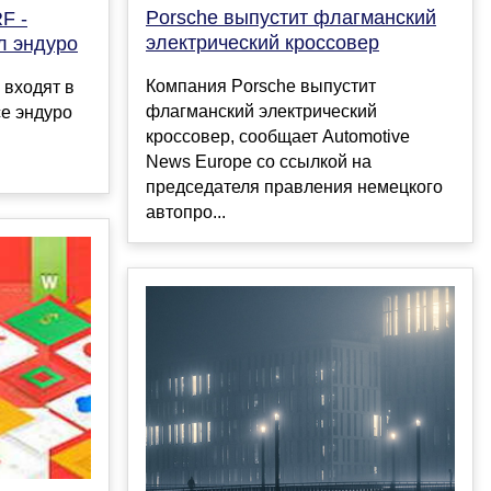
Porsche выпустит флагманский
F -
электрический кроссовер
л эндуро
Компания Porsche выпустит
 входят в
флагманский электрический
се эндуро
кроссовер, сообщает Automotive
News Europe со ссылкой на
председателя правления немецкого
автопро...