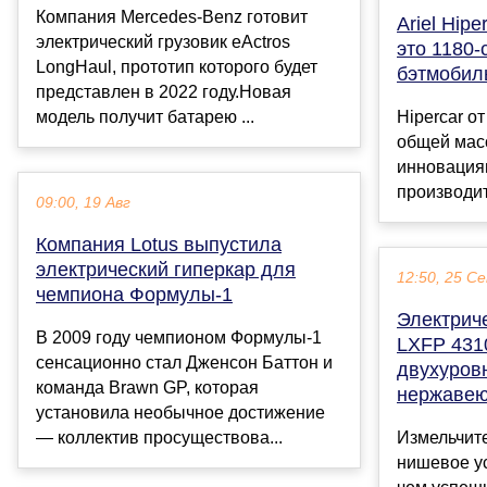
Компания Mercedes-Benz готовит
Ariel Hip
электрический грузовик eActros
это 1180-
LongHaul, прототип которого будет
бэтмобил
представлен в 2022 году.Новая
модель получит батарею ...
Hipercar от
общей мас
инноваци
производит
09:00, 19 Авг
Компания Lotus выпустила
электрический гиперкар для
12:50, 25 С
чемпиона Формулы-1
Электрич
В 2009 году чемпионом Формулы-1
LXFP 431
сенсационно стал Дженсон Баттон и
двухуров
команда Brawn GP, которая
нержавею
установила необычное достижение
— коллектив просуществова...
Измельчит
нишевое ус