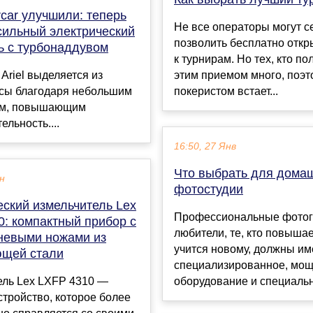
ercar улучшили: теперь
Не все операторы могут с
сильный электрический
позволить бесплатно откр
ь с турбонаддувом
к турнирам. Но тех, кто по
 Ariel выделяется из
этим приемом много, поэт
сы благодаря небольшим
покеристом встает...
ям, повышающим
ельность....
16:50, 27 Янв
Что выбрать для дома
ен
фотостудии
еский измельчитель Lex
Профессиональные фото
0: компактный прибор с
любители, те, кто повыша
невыми ножами из
учится новому, должны им
щей стали
специализированное, мо
ель Lex LXFP 4310 —
оборудование и специально
тройство, которое более