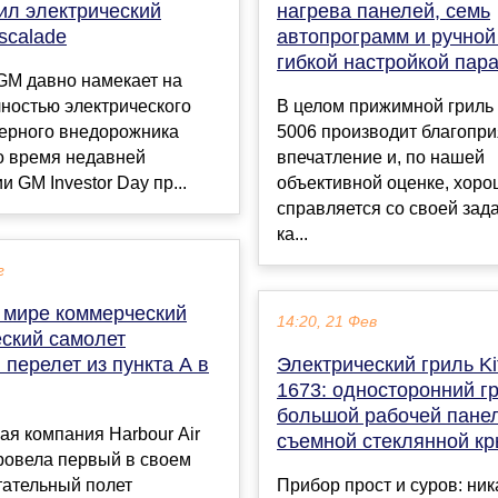
ил электрический
нагрева панелей, семь
Escalade
автопрограмм и ручной
гибкой настройкой пар
GM давно намекает на
ностью электрического
В целом прижимной гриль
ерного внедорожника
5006 производит благопр
Во время недавней
впечатление и, по нашей
и GM Investor Day пр...
объективной оценке, хор
справляется со своей зад
ка...
г
 мире коммерческий
14:20, 21 Фев
еский самолет
перелет из пункта A в
Электрический гриль Kit
1673: односторонний гр
большой рабочей пане
я компания Harbour Air
съемной стеклянной к
ровела первый в своем
тательный полет
Прибор прост и суров: ник