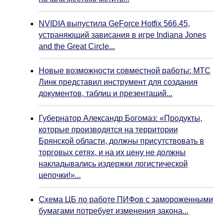
NVIDIA выпустила GeForce Hotfix 566.45,
устраняющий зависания в игре Indiana Jones
and the Great Circle...
Новые возможности совместной работы: МТС
Линк представил инструмент для создания
документов, таблиц и презентаций...
Губернатор Александр Богомаз: «Продукты,
которые производятся на территории
Брянской области, должны присутствовать в
торговых сетях, и на их цену не должны
накладывались издержки логистической
цепочки!»...
Схема ЦБ по работе ПИФов с замороженными
бумагами потребует изменения закона...