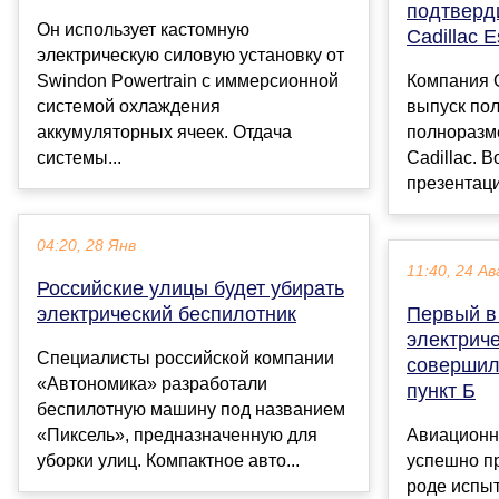
подтверд
Он использует кастомную
Cadillac 
электрическую силовую установку от
Swindon Powertrain с иммерсионной
Компания 
системой охлаждения
выпуск пол
аккумуляторных ячеек. Отдача
полноразм
системы...
Cadillac. 
презентаци
04:20, 28 Янв
11:40, 24 Ав
Российские улицы будет убирать
электрический беспилотник
Первый в
электрич
Специалисты российской компании
совершил 
«Автономика» разработали
пункт Б
беспилотную машину под названием
«Пиксель», предназначенную для
Авиационна
уборки улиц. Компактное авто...
успешно п
роде испы