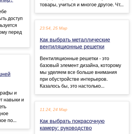
товары, учиться и многое другое. Чт...
ебе
ыть доступ
льзуется
23:54, 25 Мар
ому перед
Как выбрать металлические
вентиляционные решетки
Вентиляционные решетки - это
базовый элемент дизайна, которому
мы уделяем все больше внимания
шней
при обустройстве интерьеров.
Казалось бы, это настолько...
графы и
ет навыки и
еть
11:24, 24 Мар
щное
е по...
Как выбрать покрасочную
камеру: руководство