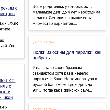
Всем родителям, у которых есть
 режим с
маленькие дети до 4 лет, необходима
аметров
коляска. Сегодня на рынке есть
 Lex LXGR
множество вариантов....
иятное
ошо
13:20, 26 Дек
ачей. Он
Полки из осины для парилки: как
выбрать
У нас стало своеобразным
стандартом хотя раз в неделю
париться в бане. Но температура в
fort KT-
русской бане может доходить до
иль с
90°C, тогда как в финской саун...
лью и
рышкой
аких
00:50, 25 Окт