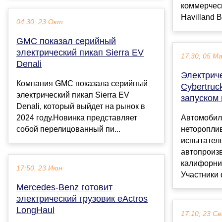
коммерчес
Havilland B
04:30, 23 Окт
GMC показал серийный
электрический пикап Sierra EV
17:30, 05 М
Denali
Электриче
Компания GMC показала серийный
Cybertruc
электрический пикап Sierra EV
запуском 
Denali, который выйдет на рынок в
2024 году.Новинка представляет
Автомобиль
собой перелицованный пи...
нетороплив
испытател
автопроиз
калифорни
17:50, 23 Июн
Участники 
Mercedes-Benz готовит
электрический грузовик eActros
LongHaul
17:10, 23 С