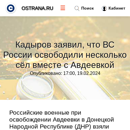
☰
OSTRANA.RU
Поиск
Кабинет
Новости
»
Кадыров заявил, что ВС
Тренды новостей
»
России освободили несколько
сёл вместе с Авдеевкой
Рубрики
»
Опубликовано: 17:00, 19.02.2024
Правила
»
Контакт
»
Российские военные при
освобождении Авдеевки в Донецкой
Народной Республике (ДНР) взяли