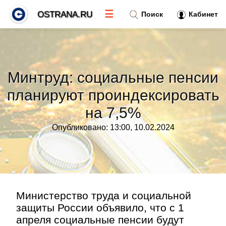
☰
OSTRANA.RU
Поиск
Кабинет
Новости
»
Минтруд: социальные пенсии
Тренды новостей
»
планируют проиндексировать
на 7,5%
Рубрики
»
Опубликовано: 13:00, 10.02.2024
Правила
»
Контакт
»
Министерство труда и социальной
защиты России объявило, что с 1
апреля социальные пенсии будут