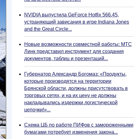
NVIDIA выпустила GeForce Hotfix 566.45,
устраняющий зависания в игре Indiana Jones
and the Great Circle...
Новые возможности совместной работы: МТС
Линк представил инструмент для создания
документов, таблиц и презентаций...
Губернатор Александр Богомаз: «Продукты,
которые производятся на территории
Брянской области, должны присутствовать в
торговых сетях, и на их цену не должны
накладывались издержки логистической
цепочки!»...
Схема ЦБ по работе ПИФов с замороженными
бумагами потребует изменения закона...