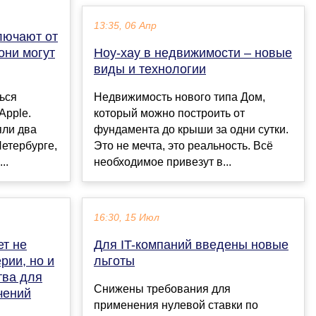
13:35, 06 Апр
лючают от
 они могут
Ноу-хау в недвижимости – новые
виды и технологии
ься
Недвижимость нового типа Дом,
Apple.
который можно построить от
яли два
фундамента до крыши за одни сутки.
Петербурге,
Это не мечта, это реальность. Всё
..
необходимое привезут в...
16:30, 15 Июл
ет не
Для IT-компаний введены новые
рии, но и
льготы
тва для
Снижены требования для
чений
применения нулевой ставки по