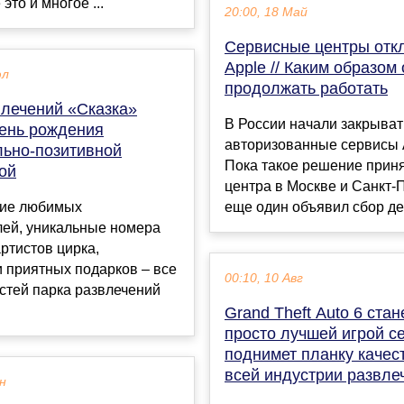
 это и многое ...
20:00, 18 Май
Сервисные центры отк
Apple // Каким образом
юл
продолжать работать
влечений «Сказка»
В России начали закрыват
день рождения
авторизованные сервисы 
льно-позитивной
Пока такое решение прин
ой
центра в Москве и Санкт-
ие любимых
еще один объявил сбор де.
лей, уникальные номера
артистов цирка,
 приятных подарков – все
00:10, 10 Авг
остей парка развлечений
Grand Theft Auto 6 стан
просто лучшей игрой се
поднимет планку качес
всей индустрии развле
ен