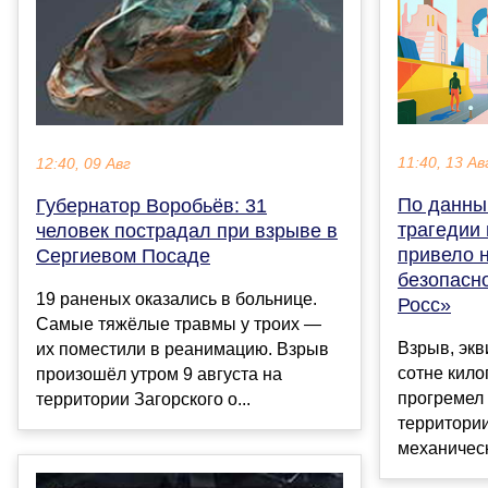
11:40, 13 Ав
12:40, 09 Авг
По данны
Губернатор Воробьёв: 31
трагедии
человек пострадал при взрыве в
привело 
Сергиевом Посаде
безопасн
19 раненых оказались в больнице.
Росс»
Самые тяжёлые травмы у троих —
Взрыв, эк
их поместили в реанимацию. Взрыв
сотне кило
произошёл утром 9 августа на
прогремел 
территории Загорского о...
территории
механическ