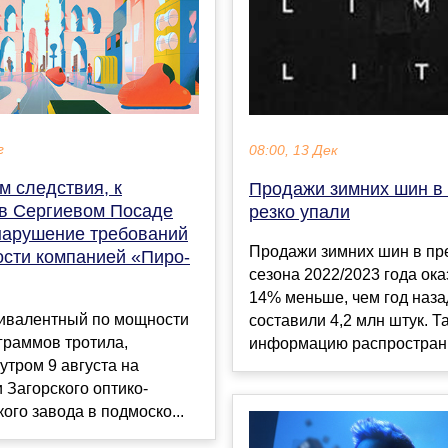
г
08:00, 13 Дек
м следствия, к
Продажи зимних шин в
 в Сергиевом Посаде
резко упали
нарушение требований
Продажи зимних шин в пр
ости компанией «Пиро-
сезона 2022/2023 года ока
14% меньше, чем год наза
вивалентный по мощности
составили 4,2 млн штук. Т
граммов тротила,
информацию распространи
утром 9 августа на
 Загорского оптико-
ого завода в подмоско...