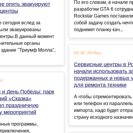
По его словам, в начале 
ве опять эвакуируют
разработки GTA 6 сотрудн
 центры
Rockstar Games поставил
 сегодня вслед за
собой задачу создать нечто
ыли эвакуированы
поднимет планку кач...
центры.В данный момент
нительные органы
 здание "Триумф Молла",
09:30, 29 Июн
Сервисные центры в Р
начали использовать з
подержанных и новых 
ай
для ремонта техники
 и День Победы: парк
А чтобы отремонтировать 
ний «Сказка»
или телефон из параллель
ил праздничную
импорта, надо будет отпра
у мероприятий
страну исходного назначени
вные программы,
 приключения,