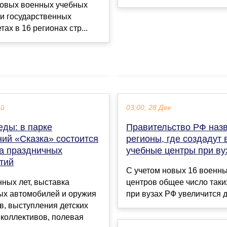
новых военных учебных
и государственных
ах в 16 регионах стр...
ай
03:00, 28 Дек
еды: в парке
Правительство РФ наз
ний «Сказка» состоится
регионы, где создадут
а праздничных
учебные центры при ву
тий
С учетом новых 16 военн
ных лет, выставка
центров общее число таки
ых автомобилей и оружия
при вузах РФ увеличится до
, выступления детских
коллективов, полевая