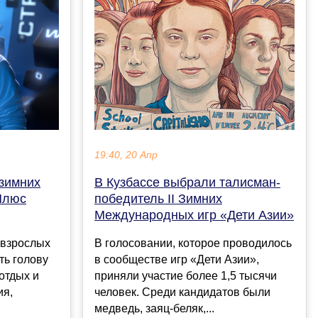
19:40, 20 Апр
В Кузбассе выбрали талисман-
 зимних
победитель II Зимних
 Плюс
Международных игр «Дети Азии»
В голосовании, которое проводилось
 взрослых
в сообществе игр «Дети Азии»,
ть голову
приняли участие более 1,5 тысячи
 отдых и
человек. Среди кандидатов были
ия,
медведь, заяц-беляк,...