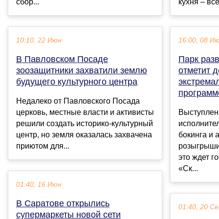
сбор...
кухня – все
10:10, 22 Июн
16:00, 08 И
В Павловском Посаде
Парк раз
зоозащитники захватили землю
отметит 
будущего культурного центра
экстрема
программ
Недалеко от Павловского Посада
церковь, местные власти и активисты
Выступлен
решили создать историко-культурный
исполните
центр, но земля оказалась захвачена
бокинга и 
приютом для...
розыгрыши
это ждет г
«Ск...
01:40, 16 Июн
В Саратове открылись
01:40, 20 С
супермаркеты новой сети