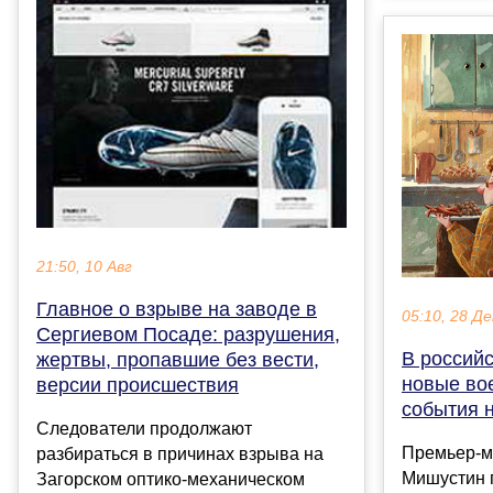
21:50, 10 Авг
Главное о взрыве на заводе в
05:10, 28 Де
Сергиевом Посаде: разрушения,
В российс
жертвы, пропавшие без вести,
новые во
версии происшествия
события 
Следователи продолжают
Премьер-м
разбираться в причинах взрыва на
Мишустин 
Загорском оптико-механическом