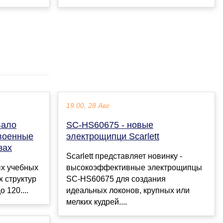
19:00, 28 Авг
вало
SC-HS60675 - новые
 военные
электрощипци Scarlett
зах
Scarlett представляет новинку -
ых учебных
высокоэффективные электрощипцы
х структур
SC-HS60675 для создания
 120....
идеальных локонов, крупных или
мелких кудрей....