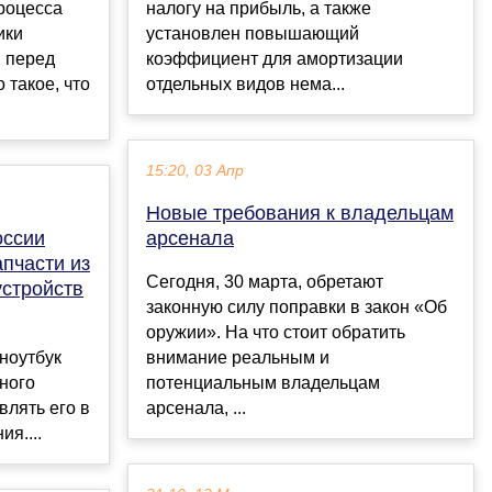
процесса
налогу на прибыль, а также
ики
установлен повышающий
и перед
коэффициент для амортизации
 такое, что
отдельных видов нема...
15:20, 03 Апр
Новые требования к владельцам
оссии
арсенала
апчасти из
Сегодня, 30 марта, обретают
устройств
законную силу поправки в закон «Об
оружии». На что стоит обратить
ноутбук
внимание реальным и
ного
потенциальным владельцам
влять его в
арсенала, ...
я....