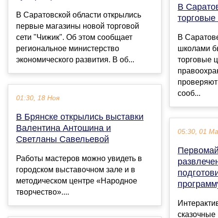
В Сарато
В Саратовской области открылись
торговые
первые магазины новой торговой
сети "Чижик". Об этом сообщает
В Саратове
региональное министерство
школами б
экономического развития. В об...
торговые 
правоохра
проверяют
сооб...
01:30, 18 Ноя
В Брянске открылись выставки
Валентина Антошина и
05:30, 01 М
Светланы Савельевой
Первомай
Работы мастеров можно увидеть в
развлече
городском выставочном зале и в
подготов
методическом центре «Народное
программ
творчество»....
Интеракти
сказочные