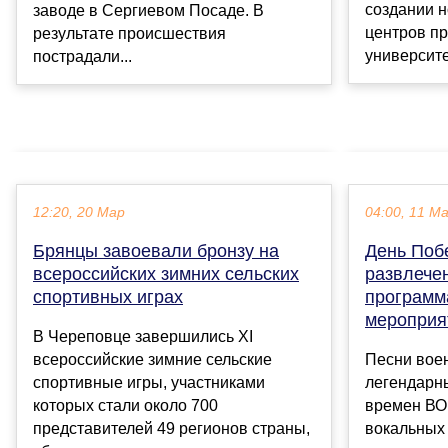
создании 
заводе в Сергиевом Посаде. В
центров пр
результате происшествия
университет
пострадали...
12:20, 20 Мар
04:00, 11 М
Брянцы завоевали бронзу на
День Поб
всероссийских зимних сельских
развлече
спортивных играх
программ
мероприя
В Череповце завершились ХI
всероссийские зимние сельские
Песни воен
спортивные игры, участниками
легендарн
которых стали около 700
времен ВОв
представителей 49 регионов страны,
вокальных 