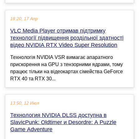
18:20, 17 Апр
VLC Media Player отримав підтримку
технології підвищення роздільної здатності
відео NVIDIA RTX Video Super Resolution
Технологія NVIDIA VSR вимагає апаратного
прискорення на GPU з тензорними ядрами, тому
працює тільки на відеокартах сімейства GeForce
RTX 40 та RTX 30...
13:50, 12 Июл
Технология NVIDIA DLSS доступна в
SlavicPunk: Oldtimer и Desordre: A Puzzle
Game Adventure