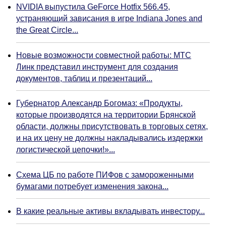
NVIDIA выпустила GeForce Hotfix 566.45,
устраняющий зависания в игре Indiana Jones and
the Great Circle...
Новые возможности совместной работы: МТС
Линк представил инструмент для создания
документов, таблиц и презентаций...
Губернатор Александр Богомаз: «Продукты,
которые производятся на территории Брянской
области, должны присутствовать в торговых сетях,
и на их цену не должны накладывались издержки
логистической цепочки!»...
Схема ЦБ по работе ПИФов с замороженными
бумагами потребует изменения закона...
В какие реальные активы вкладывать инвестору...