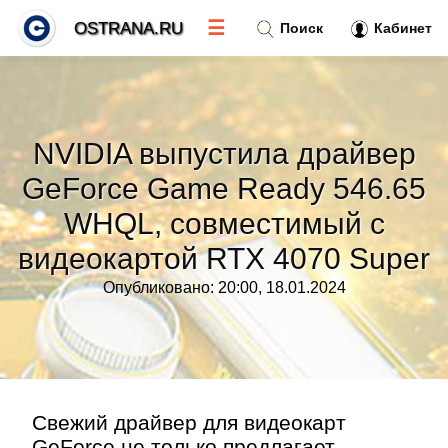
☰
OSTRANA.RU
Поиск
Кабинет
Новости
»
NVIDIA выпустила драйвер
Тренды новостей
»
GeForce Game Ready 546.65
WHQL, совместимый с
Рубрики
»
видеокартой RTX 4070 Super
Правила
»
Опубликовано: 20:00, 18.01.2024
Контакт
»
Свежий драйвер для видеокарт
GeForce не только предлагает