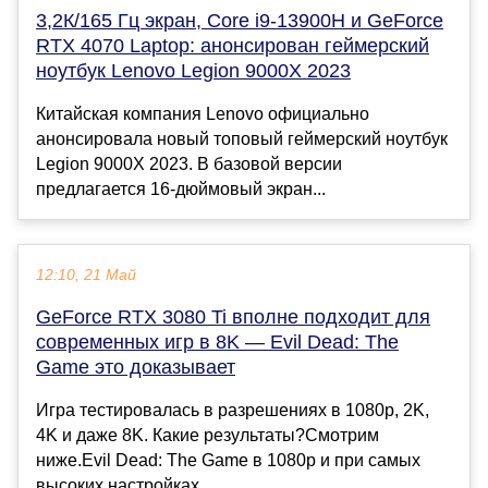
3,2К/165 Гц экран, Core i9-13900H и GeForce
RTX 4070 Laptop: анонсирован геймерский
ноутбук Lenovo Legion 9000X 2023
Китайская компания Lenovo официально
анонсировала новый топовый геймерский ноутбук
Legion 9000X 2023. В базовой версии
предлагается 16-дюймовый экран...
12:10, 21 Май
GeForce RTX 3080 Ti вполне подходит для
современных игр в 8K — Evil Dead: The
Game это доказывает
Игра тестировалась в разрешениях в 1080p, 2K,
4K и даже 8K. Какие результаты?Смотрим
ниже.Evil Dead: The Game в 1080p и при самых
высоких настройках ...