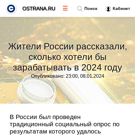
☰
OSTRANA.RU
Поиск
Кабинет
Новости
»
Жители России рассказали,
Тренды новостей
»
сколько хотели бы
зарабатывать в 2024 году
Рубрики
»
Опубликовано: 23:00, 08.01.2024
Правила
»
Контакт
»
В России был проведен
традиционный социальный опрос по
результатам которого удалось