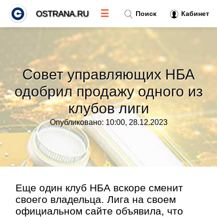
☰
OSTRANA.RU
Поиск
Кабинет
Новости
»
Совет управляющих НБА
Тренды новостей
»
одобрил продажу одного из
клубов лиги
Рубрики
»
Опубликовано: 10:00, 28.12.2023
Правила
»
Контакт
»
Еще один клуб НБА вскоре сменит
своего владельца. Лига на своем
официальном сайте объявила, что