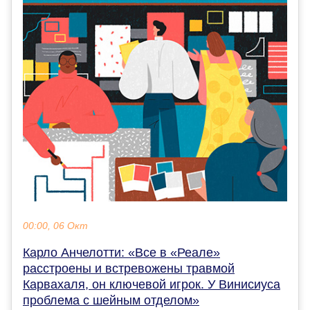
00:00, 06 Окт
Карло Анчелотти: «Все в «Реале»
расстроены и встревожены травмой
Карвахаля, он ключевой игрок. У Винисиуса
проблема с шейным отделом»