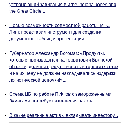
устраняющий зависания в игре Indiana Jones and
the Great Circle...
Новые возможности совместной работы: МТС
Линк представил инструмент для создания
документов, таблиц и презентаций...
Губернатор Александр Богомаз: «Продукты,
которые производятся на территории Брянской
области, должны присутствовать в торговых сетях,
и на их цену не должны накладывались издержки
логистической цепочки!»...
Схема ЦБ по работе ПИФов с замороженными
бумагами потребует изменения закона...
В какие реальные активы вкладывать инвестору...