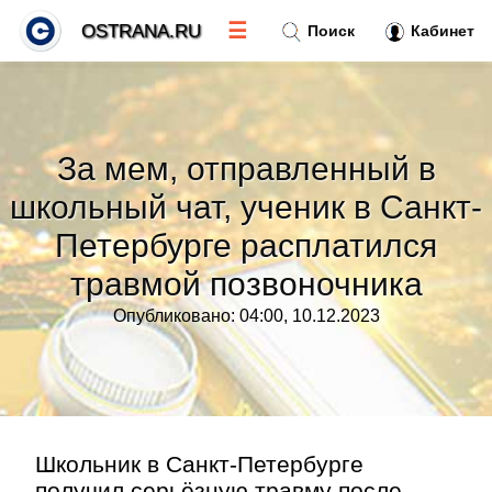
☰
OSTRANA.RU
Поиск
Кабинет
Новости
»
За мем, отправленный в
Тренды новостей
»
школьный чат, ученик в Санкт-
Петербурге расплатился
Рубрики
»
травмой позвоночника
Правила
»
Опубликовано: 04:00, 10.12.2023
Контакт
»
Школьник в Санкт-Петербурге
получил серьёзную травму после