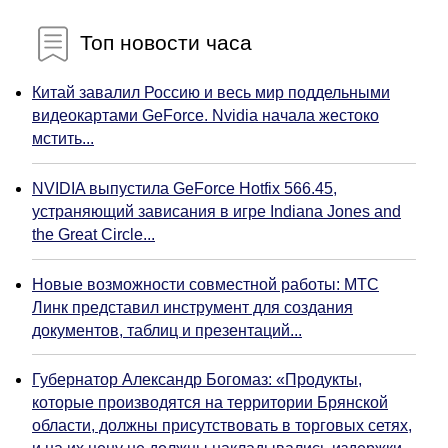
Топ новости часа
Китай завалил Россию и весь мир поддельными
видеокартами GeForce. Nvidia начала жестоко
мстить...
NVIDIA выпустила GeForce Hotfix 566.45,
устраняющий зависания в игре Indiana Jones and
the Great Circle...
Новые возможности совместной работы: МТС
Линк представил инструмент для создания
документов, таблиц и презентаций...
Губернатор Александр Богомаз: «Продукты,
которые производятся на территории Брянской
области, должны присутствовать в торговых сетях,