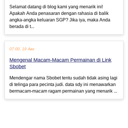
Selamat datang di blog kami yang menarik ini!
Apakah Anda penasaran dengan rahasia di balik
angka-angka keluaran SGP? Jika iya, maka Anda
berada di t...
07:00, 19 Авг
Mengenal Macam-Macam Permainan di Link
Sbobet
Mendengar nama Sbobet tentu sudah tidak asing lagi
di telinga para pecinta judi. data sdy ini menawarkan
bermacam-macam ragam permainan yang menarik ...