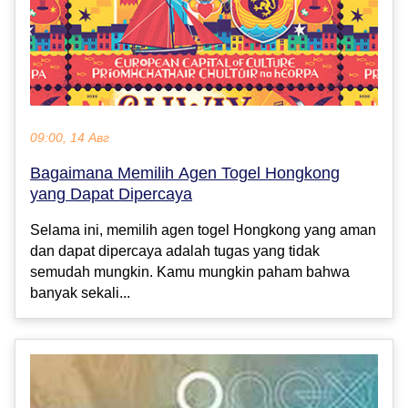
09:00, 14 Авг
Bagaimana Memilih Agen Togel Hongkong
yang Dapat Dipercaya
Selama ini, memilih agen togel Hongkong yang aman
dan dapat dipercaya adalah tugas yang tidak
semudah mungkin. Kamu mungkin paham bahwa
banyak sekali...