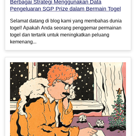
Berbagai Strategi Menggunakan Data
Pengeluaran SGP Prize dalam Bermain Togel
Selamat datang di blog kami yang membahas dunia
togel! Apakah Anda seorang penggemar permainan
togel dan tertarik untuk meningkatkan peluang
kemenang...