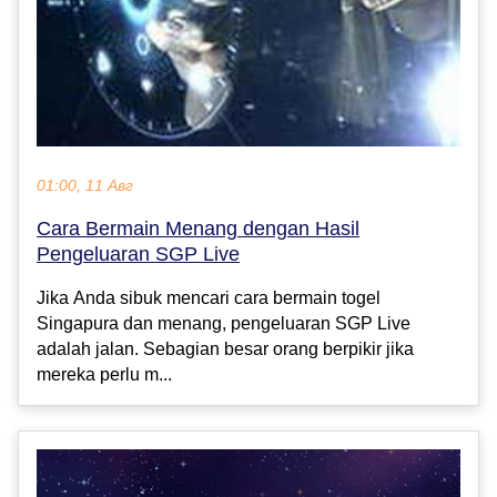
01:00, 11 Авг
Cara Bermain Menang dengan Hasil
Pengeluaran SGP Live
Jika Anda sibuk mencari cara bermain togel
Singapura dan menang, pengeluaran SGP Live
adalah jalan. Sebagian besar orang berpikir jika
mereka perlu m...