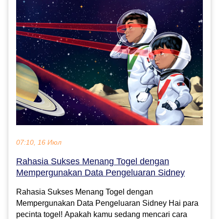
07:10, 16 Июл
Rahasia Sukses Menang Togel dengan
Mempergunakan Data Pengeluaran Sidney
Rahasia Sukses Menang Togel dengan
Mempergunakan Data Pengeluaran Sidney Hai para
pecinta togel! Apakah kamu sedang mencari cara