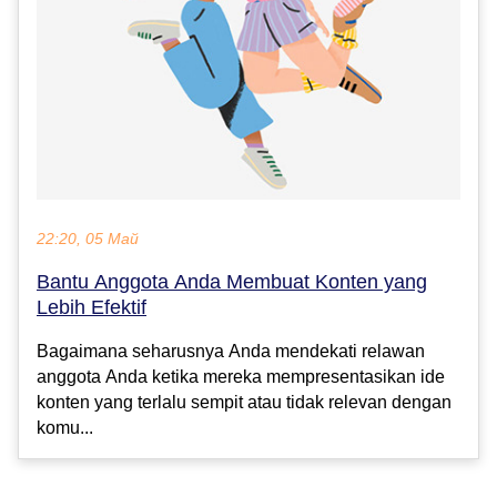
22:20, 05 Май
Bantu Anggota Anda Membuat Konten yang
Lebih Efektif
Bagaimana seharusnya Anda mendekati relawan
anggota Anda ketika mereka mempresentasikan ide
konten yang terlalu sempit atau tidak relevan dengan
komu...