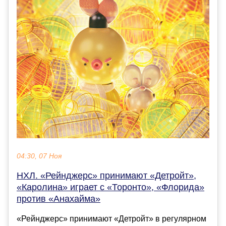
04:30, 07 Ноя
НХЛ. «Рейнджерс» принимают «Детройт»,
«Каролина» играет с «Торонто», «Флорида»
против «Анахайма»
«Рейнджерс» принимают «Детройт» в регулярном