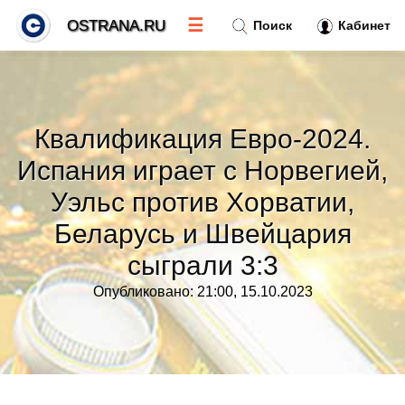
☰
OSTRANA.RU
Поиск
Кабинет
Новости
»
Квалификация Евро-2024.
Тренды новостей
»
Испания играет с Норвегией,
Уэльс против Хорватии,
Рубрики
»
Беларусь и Швейцария
Правила
»
сыграли 3:3
Опубликовано: 21:00, 15.10.2023
Контакт
»