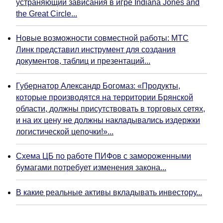
устраняющий зависания в игре Indiana Jones and
the Great Circle...
Новые возможности совместной работы: МТС
Линк представил инструмент для создания
документов, таблиц и презентаций...
Губернатор Александр Богомаз: «Продукты,
которые производятся на территории Брянской
области, должны присутствовать в торговых сетях,
и на их цену не должны накладывались издержки
логистической цепочки!»...
Схема ЦБ по работе ПИФов с замороженными
бумагами потребует изменения закона...
В какие реальные активы вкладывать инвестору...