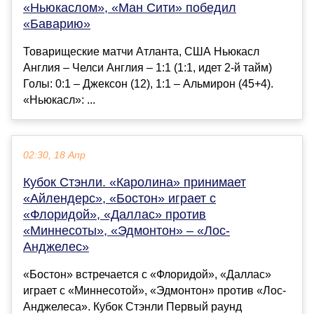
«Ньюкаслом», «Ман Сити» победил
«Баварию»
Товарищеские матчи Атланта, США Ньюкасл
Англия – Челси Англия – 1:1 (1:1, идет 2-й тайм)
Голы: 0:1 – Джексон (12), 1:1 – Альмирон (45+4).
«Ньюкасл»: ...
02:30, 18 Апр
Кубок Стэнли. «Каролина» принимает
«Айлендерс», «Бостон» играет с
«Флоридой», «Даллас» против
«Миннесоты», «Эдмонтон» – «Лос-
Анджелес»
«Бостон» встречается с «Флоридой», «Даллас»
играет с «Миннесотой», «Эдмонтон» против «Лос-
Анджелеса». Кубок Стэнли Первый раунд