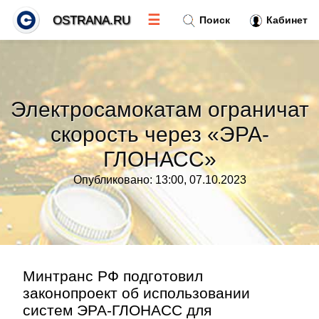
☰
OSTRANA.RU
Поиск
Кабинет
Новости
»
Электросамокатам ограничат
Тренды новостей
»
скорость через «ЭРА-
ГЛОНАСС»
Рубрики
»
Опубликовано: 13:00, 07.10.2023
Правила
»
Контакт
»
Минтранс РФ подготовил
законопроект об использовании
систем ЭРА-ГЛОНАСС для