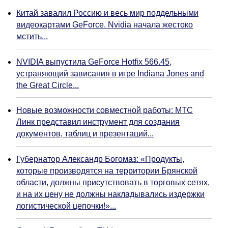
Китай завалил Россию и весь мир поддельными
видеокартами GeForce. Nvidia начала жестоко
мстить...
NVIDIA выпустила GeForce Hotfix 566.45,
устраняющий зависания в игре Indiana Jones and
the Great Circle...
Новые возможности совместной работы: МТС
Линк представил инструмент для создания
документов, таблиц и презентаций...
Губернатор Александр Богомаз: «Продукты,
которые производятся на территории Брянской
области, должны присутствовать в торговых сетях,
и на их цену не должны накладывались издержки
логистической цепочки!»...