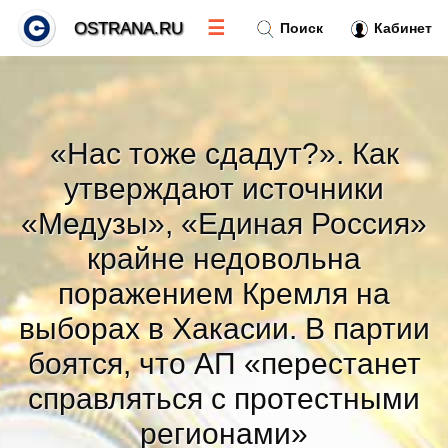
☰
OSTRANA.RU
Поиск
Кабинет
Новости
»
«Нас тоже сдадут?». Как
Тренды новостей
»
утверждают источники
«Медузы», «Единая Россия»
Рубрики
»
крайне недовольна
Правила
поражением Кремля на
»
выборах в Хакасии. В партии
Контакт
»
боятся, что АП «перестанет
справляться с протестными
регионами»