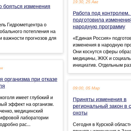
19:30, 25 Авг
о бояться изменения
Работа под контролем.
подготовила изменения
ель Гидрометцентра о
народную программу
обального потепления на
и важности прогнозов для
«Единая Россия» подгото
изменения в народную пр
Они коснутся сферы обра
медицины, ЖКХ и социал
инициатив. Отдельным разд
юн
я организма при отказе
ля
09:00, 05 Мар
лкоголя имеет глубокий и
Приняты изменения в
ный эффект на организм.
региональный закон в 
ченко, медицинский
охоты
цифровой лаборатории
подробно рас...
Сегодня в Курской област