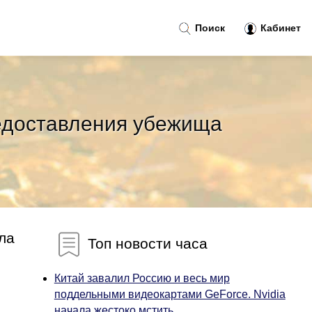
Поиск
Кабинет
едоставления убежища
ла
Топ новости часа
Китай завалил Россию и весь мир
поддельными видеокартами GeForce. Nvidia
начала жестоко мстить...