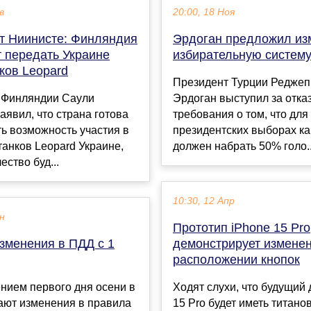
в
20:00, 18 Ноя
т Ниинисте: Финляндия
Эрдоган предложил из
т передать Украине
избирательную систему
ков Leopard
Президент Турции Реджеп
 Финляндии Саули
Эрдоган выступил за отказ
аявил, что страна готова
требования о том, что для
ь возможность участия в
президентских выборах к
танков Leopard Украине,
должен набрать 50% голо..
ество буд...
10:30, 12 Апр
ен
Прототип iPhone 15 Pro
зменения в ПДД с 1
демонстрирует изменен
расположении кнопок
нием первого дня осени в
Ходят слухи, что будущий 
ают изменения в правила
15 Pro будет иметь титан