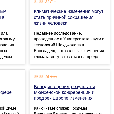
01:00, 21 Янв
 ЕР
Климатические изменения могут
 в
стать причиной сокращения
жизни человека
вила
Недавнее исследование,
ограмму.
проведенное в Университете науки и
зования,
технологий Шахджалала в
ьных
Бангладеш, показало, как изменения
елом ...
климата могут сказаться на продо...
09:00, 16 Фев
Володин оценил результаты
сфере
Мюнхенской конференции и
предрек Европе изменения
ной Думе
Как считает спикер Госдумы