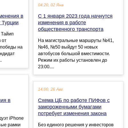
04:20, 02 Янв
менения в
С 1 января 2023 года начнутся
 Турции
изменения в работе
общественного транспорта
 Тайип
 от
На магистральные маршруты №41,
 победы на
№46, №50 выйдут 50 новых
андидат
автобусов большой вместимости.
.
Режим их работы установлен до
23:00....
14:00, 26 Авг
ия в
Схема ЦБ по работе ПИФов с
замороженными бумагами
потребует изменения закона
дуэт iPhone
овые рамки
Без единого решения у инвесторов