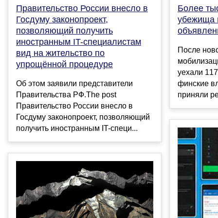
Правительство России внесло в
Более ты
Госдуму законопроект,
убежища 
позволяющий получить
объявлен
иностранным IT-специалистам
После ново
вид на жительство по
мобилизац
упрощённой процедуре
уехали 117
Об этом заявили представители
финские вл
Правительства РФ.The post
приняли ре
Правительство России внесло в
Госдуму законопроект, позволяющий
получить иностранным IT-специ...