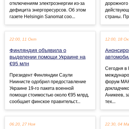
отключениям электроэнергии из-за
дорожного
дефицита энергоресурсов. Об этом
действующ
газете Helsingin Sanomat соо...
страны. Пре
22:00, 11 Окт
12:00, 18 О
Финляндия объявила о
Анонсиро
выделении помощи Украине на
автомоби
€95 млн
Сегодня в
Президент Финляндии Саули
междунаро
Ниинисте одобрил предоставление
форум МАН
Украине 19-го пакета военной
докладчик
помощи стоимостью около €95 млрд,
Аникеев, 
сообщает финское правительст...
тех...
06:20, 27 Ноя
22:30, 04 М