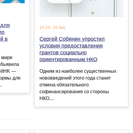
 для
10:20, 19 Авг
по
й в
Сергей Собянин упростил
условия предоставления
грантов социально
в мире
ориентированным НКО
объявила
BitHK —
Одним из наиболее существенных
ормы для
нововведений этого года станет
.
отмена обязательного
софинансирования со стороны
НКО....