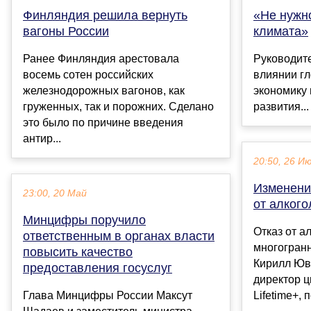
Финляндия решила вернуть
«Не нужн
вагоны России
климата»
Ранее Финляндия арестовала
Руководит
восемь сотен российских
влиянии гл
железнодорожных вагонов, как
экономику 
груженных, так и порожних. Сделано
развития...
это было по причине введения
антир...
20:50, 26 И
Изменени
23:00, 20 Май
от алкого
Минцифры поручило
Отказ от а
ответственным в органах власти
многогран
повысить качество
Кирилл Юв
предоставления госуслуг
директор 
Глава Минцифры России Максут
Lifetime+, 