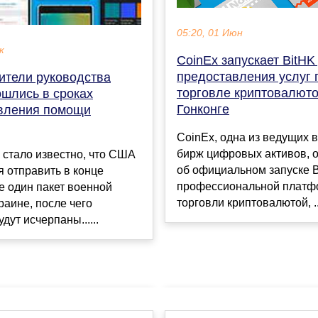
05:20, 01 Июн
к
CoinEx запускает BitHK
предоставления услуг 
ители руководства
торговле криптовалюто
шлись в сроках
Гонконге
вления помощи
CoinEx, одна из ведущих 
бирж цифровых активов, 
 стало известно, что США
об официальном запуске 
 отправить в конце
профессиональной платф
е один пакет военной
торговли криптовалютой, ..
аине, после чего
дут исчерпаны......