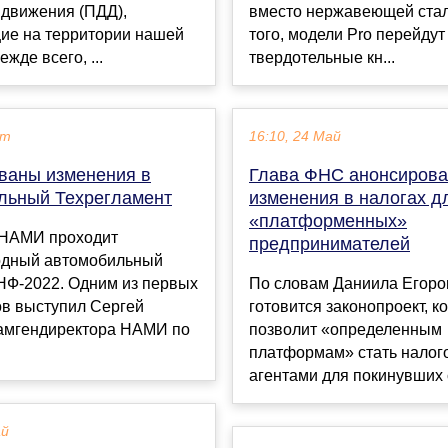
 движения (ПДД),
вместо нержавеющей стал
ие на территории нашей
того, модели Pro перейдут
жде всего, ...
твердотельные кн...
кт
16:10, 24 Май
ваны изменения в
Глава ФНС анонсиров
льный Техрегламент
изменения в налогах д
«платформенных»
 НАМИ проходит
предпринимателей
дный автомобильный
Ф-2022. Одним из первых
По словам Даниила Егоро
ов выступил Сергей
готовится законопроект, к
замгендиректора НАМИ по
позволит «определенным
платформам» стать нало
агентами для покинувших с
ай