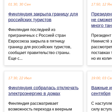
01:30, 30 Сен
17:50, 12 Ян
Финляндия закрыла границу для
Президен
российских туристов
не сможе
много тан
Финляндия последней из
приграничных с Россией стран
Президент
Евросоюза закрыла в пятницу
Ниинистё з
границу для российских туристов,
рассмотрет
сообщает правительство страны.
поставках 
Еще с...
но их колич
17:30, 22 Июл
19:00, 03 С
Финляндия собралась отключать
Важные и
электроэнергию в домах
сентября
Финляндия рассматривает
С наступле
возможность перехода к веерным
силу вступ