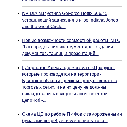
NVIDIA выпустила GeForce Hotfix 566.45,
устраняющий зависания в игре Indiana Jones
and the Great Circle...
Новые возможности совместной работы: МТС
Линк представил инструмент для создания
документов, таблиц и презентаций...
Губернатор Александр Богомаз: «Продукты,
которые производятся на территории
Брянской области, должны присутствовать в
торговых сетях, и на их цену не должны
накладывались издержки логистической
цепочки!»...
Схема ЦБ по работе ПИФов с замороженными
бумагами потребует изменения закона...