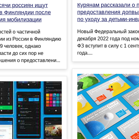
Курянам рассказали о 
сячи россиян ищут
предоставления допв
в Финляндии после
по уходу за детьми-ин
ия мобилизации
Новый Федеральный закон
стей о частичной
декабря 2022 года под но
ии из России в Финляндию
ФЗ вступит в силу с 1 сен
9 человек, однако
года....
асти до сих пор не
шения о предоставлени...