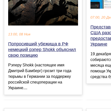
07:00, 20 Де
Представ
США разо
13:00, 08 Ноя
предоста
Попросивший убежища в РФ
Украине
немецкий рэпер Shokk объяснил
19 декабря
свою позицию
собираются
Рэперу Shokk (настоящее имя
месяца ещ
Дмитрий Бамберг) грозит три года
помощи Укр
тюрьмы в Германии за поддержку
средства бу
российской спецоперации на
Украине....