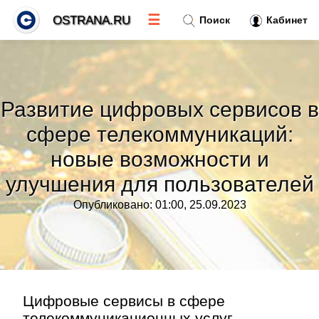
☰
OSTRANA.RU
Поиск
Кабинет
Новости
»
Развитие цифровых сервисов в
Тренды новостей
»
сфере телекоммуникаций:
новые возможности и
Рубрики
»
улучшения для пользователей
Правила
»
Опубликовано: 01:00, 25.09.2023
Контакт
»
Цифровые сервисы в сфере
телекоммуникационных услуг