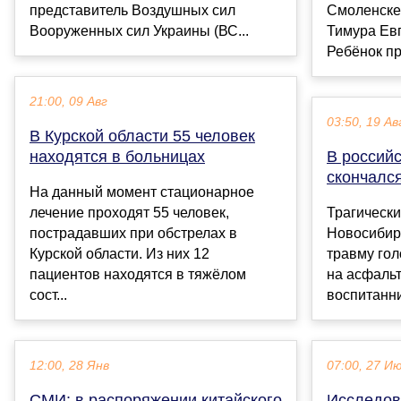
представитель Воздушных сил
Смоленске 
Вооруженных сил Украины (ВС...
Тимура Ев
Ребёнок про
21:00, 09 Авг
03:50, 19 Ав
В Курской области 55 человек
находятся в больницах
В российс
скончалс
На данный момент стационарное
лечение проходят 55 человек,
Трагическ
пострадавших при обстрелах в
Новосибирс
Курской области. Из них 12
травму гол
пациентов находятся в тяжёлом
на асфальт
сост...
воспитанниц
12:00, 28 Янв
07:00, 27 И
СМИ: в распоряжении китайского
Исследов