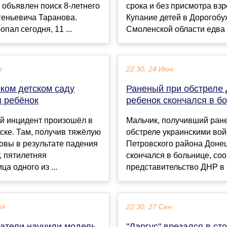
объявлен поиск 8-летнего
срока и без присмотра вз
геньевича Таранова.
Купание детей в Дорогобу
пал сегодня, 11 ...
Смоленской области едва н
г
22:30, 24 Июн
ком детском саду
Раненый при обстреле
я ребёнок
ребенок скончался в б
ий инцидент произошёл в
Мальчик, получивший ран
ке. Там, получив тяжёлую
обстреле украинскими во
овы в результате падения
Петровского района Донец
, пятилетняя
скончался в больнице, со
а одного из ...
представительство ДНР в 
юл
22:30, 27 Сен
атели научили модель
"Ларгус" врезался в ст