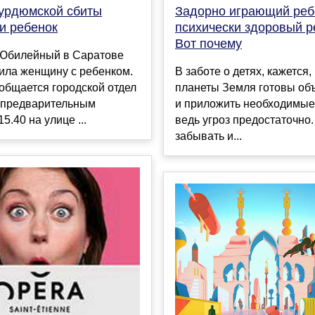
Курдюмской сбиты
Задорно играющий ребе
и ребенок
психически здоровый р
Вот почему
 Юбилейный в Саратове
ила женщину с ребенком.
В заботе о детях, кажется,
общается городской отдел
планеты Земля готовы об
предварительным
и приложить необходимые
5.40 на улице ...
ведь угроз предостаточно.
забывать и...