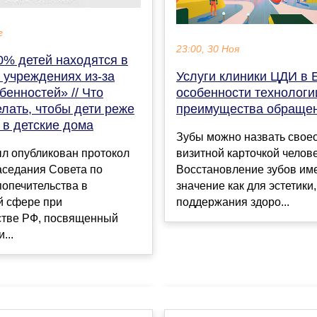
г
23:00, 30 Ноя
0% детей находятся в
Услуги клиники ЦДИ в 
 учреждениях из-за
особенности технологии
бенностей» // Что
преимущества обраще
лать, чтобы дети реже
 в детские дома
Зубы можно назвать свое
визитной карточкой челове
ыл опубликован протокол
Восстановление зубов им
аседания Совета по
значение как для эстетики,
опечительства в
поддержания здоро...
й сфере при
стве РФ, посвященный
...