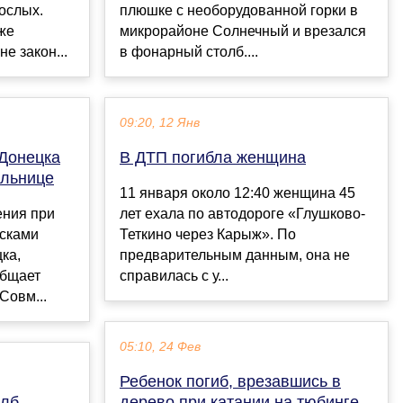
рослых.
плюшке с необорудованной горки в
же
микрорайоне Солнечный и врезался
е закон...
в фонарный столб....
09:20, 12 Янв
 Донецка
В ДТП погибла женщина
ольнице
11 января около 12:40 женщина 45
ения при
лет ехала по автодороге «Глушково-
йсками
Теткино через Карыж». По
ка,
предварительным данным, она не
общает
справилась с у...
Совм...
05:10, 24 Фев
Ребенок погиб, врезавшись в
олб,
дерево при катании на тюбинге