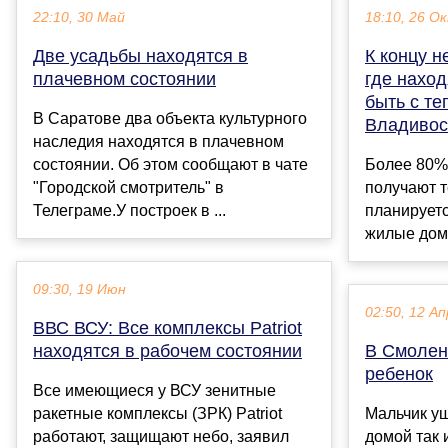
22:10, 30 Май
18:10, 26 О
Две усадьбы находятся в
К концу н
плачевном состоянии
где наход
быть с те
В Саратове два объекта культурного
Владивос
наследия находятся в плачевном
состоянии. Об этом сообщают в чате
Более 80%
"Городской смотритель" в
получают т
Телеграме.У построек в ...
планируетс
жилые дома
09:30, 19 Июн
02:50, 12 Ап
ВВС ВСУ: Все комплексы Patriot
находятся в рабочем состоянии
В Смолен
ребенок
Все имеющиеся у ВСУ зенитные
ракетные комплексы (ЗРК) Patriot
Мальчик уш
работают, защищают небо, заявил
домой так 