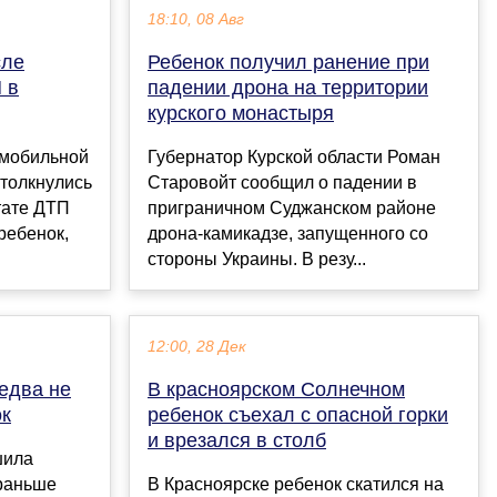
18:10, 08 Авг
сле
Ребенок получил ранение при
 в
падении дрона на территории
курского монастыря
омобильной
Губернатор Курской области Роман
столкнулись
Старовойт сообщил о падении в
тате ДТП
приграничном Суджанском районе
 ребенок,
дрона-камикадзе, запущенного со
стороны Украины. В резу...
12:00, 28 Дек
едва не
В красноярском Солнечном
ок
ребенок съехал с опасной горки
и врезался в столб
шила
 раньше
В Красноярске ребенок скатился на