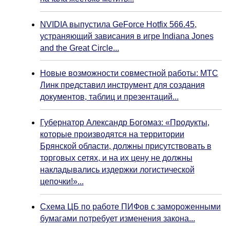
NVIDIA выпустила GeForce Hotfix 566.45,
устраняющий зависания в игре Indiana Jones
and the Great Circle...
Новые возможности совместной работы: МТС
Линк представил инструмент для создания
документов, таблиц и презентаций...
Губернатор Александр Богомаз: «Продукты,
которые производятся на территории
Брянской области, должны присутствовать в
торговых сетях, и на их цену не должны
накладывались издержки логистической
цепочки!»...
Схема ЦБ по работе ПИФов с замороженными
бумагами потребует изменения закона...