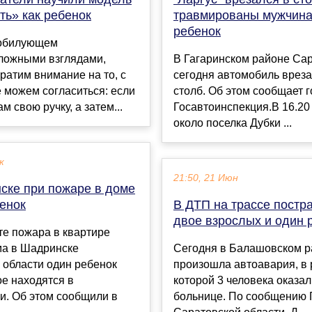
ть» как ребенок
травмированы мужчина
ребенок
зобилующем
ложными взглядами,
В Гагаринском районе Са
ратим внимание на то, с
сегодня автомобиль вреза
 можем согласиться: если
столб. Об этом сообщает 
м свою ручку, а затем...
Госавтоинспекция.В 16.20
около поселка Дубки ...
к
21:50, 21 Июн
ске при пожаре в доме
бенок
В ДТП на трассе постр
двое взрослых и один 
те пожара в квартире
ма в Шадринске
Сегодня в Балашовском р
 области один ребенок
произошла автоавария, в 
ое находятся в
которой 3 человека оказал
и. Об этом сообщили в
больнице. По сообщению