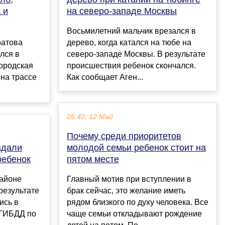
 и
на северо-западе Москвы
Восьмилетний мальчик врезался в
ратова
дерево, когда катался на тюбе на
лся в
северо-западе Москвы. В результате
городская
происшествия ребенок скончался.
 на трассе
Как сообщает Аген...
05:40, 12 Май
Почему среди приоритетов
адали
молодой семьи ребенок стоит на
ребенок
пятом месте
айоне
Главный мотив при вступлении в
результате
брак сейчас, это желание иметь
ись в
рядом близкого по духу человека. Все
 ГИБДД по
чаще семьи откладывают рождение