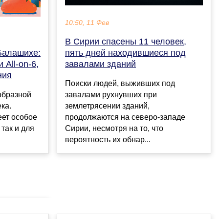
10:50, 11 Фев
В Сирии спасены 11 человек,
Балашихе:
пять дней находившиеся под
 All-on-6,
завалами зданий
ния
Поиски людей, выживших под
образной
завалами рухнувших при
ка.
землетрясении зданий,
еет особое
продолжаются на северо-западе
 так и для
Сирии, несмотря на то, что
вероятность их обнар...