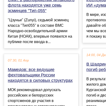
флота находятся уже семь
ИИ «дума
эсминцев "Тип-055"
В мире, и
"Цзуньи" (Zunyi), седьмой эсминец
противопо
класса "Тип055" в составе ВМС
давайте об
Народно-освободительной армии
чем мы все
Китая (НОАК), впервые появился на
я покажу ва
публике после ввода в...
14:00, 04 Де
07:30, 01 Апр
В Шадрин
Мамедов: все ведущие
погиб ре
фехтовальщики России
В результа
находятся в силовых структурах
жилого до
МОК рекомендовал допускать
Курганской
российских и белорусских
погиб и дв
спортсменов до участия в
реанимаци