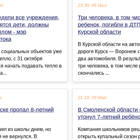
кт
23:30, 05 Июл
едели все учреждения,
Три человека, в том чи
ятся дети, должны
ребенок, погибли в ДТП
плом - мэр
Курской области
тока
В Курской области на авт
 социальных объектов уже
дороге Курск — Воронеж 
епло, с 31 октября
два автомобиля. В резуль
я начать подавать тепло в
три человека, в том числе
...
скончались ...
р
21:10, 29 Май
ске пропал 8-летний
В Смоленской области 
утонул 7-летний ребён
ел из школы днем, но
Компания школьников ре
и не вернулся. В
открыть купальный сезон