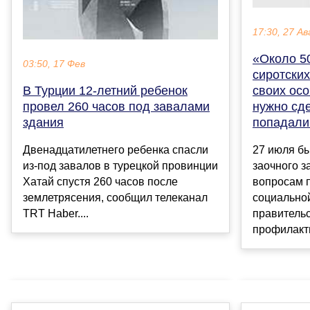
17:30, 27 Ав
«Около 5
03:50, 17 Фев
сиротских
В Турции 12-летний ребенок
своих осо
провел 260 часов под завалами
нужно сде
здания
попадали
Двенадцатилетнего ребенка спасли
27 июля б
из-под завалов в турецкой провинции
заочного з
Хатай спустя 260 часов после
вопросам п
землетрясения, сообщил телеканал
социально
TRT Haber....
правитель
профилакти