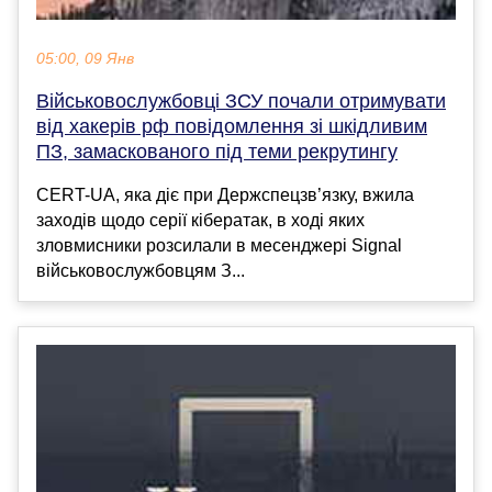
05:00, 09 Янв
Військовослужбовці ЗСУ почали отримувати
від хакерів рф повідомлення зі шкідливим
ПЗ, замаскованого під теми рекрутингу
CERT-UA, яка діє при Держспецзв’язку, вжила
заходів щодо серії кібератак, в ході яких
зловмисники розсилали в месенджері Signal
військовослужбовцям З...