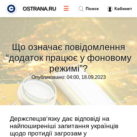
☰
OSTRANA.RU
Поиск
Кабинет
Новости
»
Що означає повідомлення
Тренды новостей
»
“додаток працює у фоновому
режимі”?
Рубрики
»
Опубликовано: 04:00, 18.09.2023
Правила
»
Контакт
»
Держспецзв’язку дає відповіді на
найпоширеніші запитання українців
щодо протидії загрозам у