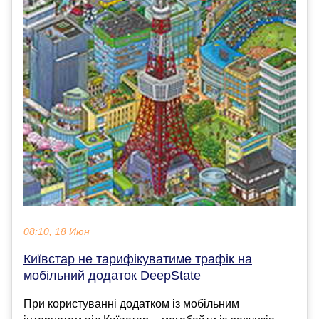
08:10, 18 Июн
Київстар не тарифікуватиме трафік на
мобільний додаток DeepState
При користуванні додатком із мобільним