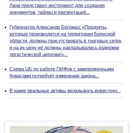
Линк представил инструмент для создания
документов, таблиц и презентаций...
Губернатор Александр Богомаз: «Продукты,
которые производятся на территории Брянской
области, должны присутствовать в торговых сетях,
и на их цену не должны накладывались издержки
логистической цепочки!»...
Схема ЦБ по работе ПИФов с замороженными
бумагами потребует изменения закона...
В какие реальные активы вкладывать инвестору...