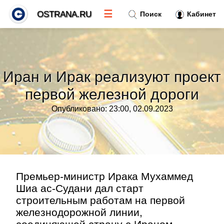
☰
OSTRANA.RU
Поиск
Кабинет
Новости
»
Иран и Ирак реализуют проект
Тренды новостей
»
первой железной дороги
Опубликовано: 23:00, 02.09.2023
Рубрики
»
Правила
»
Контакт
»
Премьер-министр Ирака Мухаммед
Шиа ас-Судани дал старт
строительным работам на первой
железнодорожной линии,