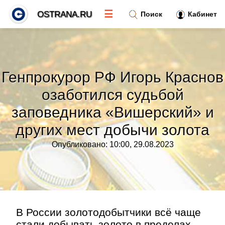
☰
OSTRANA.RU
Поиск
Кабинет
Новости
»
Генпрокурор РФ Игорь Краснов
Тренды новостей
»
озаботился судьбой
заповедника «Вишерский» и
Рубрики
»
других мест добычи золота
Правила
»
Опубликовано: 10:00, 29.08.2023
Контакт
»
В России золотодобытчики всё чаще
стали добывать золото в пределах