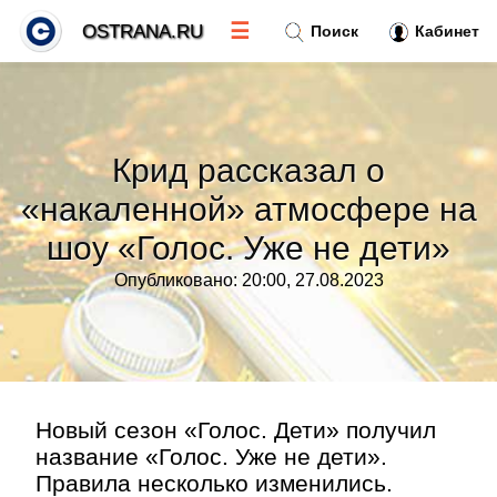
☰
OSTRANA.RU
Поиск
Кабинет
Новости
»
Крид рассказал о
Тренды новостей
»
«накаленной» атмосфере на
шоу «Голос. Уже не дети»
Рубрики
»
Опубликовано: 20:00, 27.08.2023
Правила
»
Контакт
»
Новый сезон «Голос. Дети» получил
название «Голос. Уже не дети».
Правила несколько изменились.