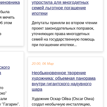
чиновника
упростила для многодетных
семей льготное погашение
 была
ипотеки
я мечеть
Об этом
Депутаты приняли во втором чтении
проект законодательных поправок,
в
уточняющих права многодетных
семей на государственную помощь
при погашении ипотеки...
20:00, 06 Мар
ского
в
Необыкновенное творение
художника: объемная панорама
внутри гигантского надувного
го
шара
око"
жали
Художник Оскар Ойва (Oscar Oiwa)
 "Гагарин".
создал необычную инсталляцию,