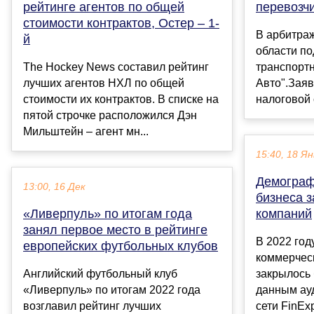
рейтинге агентов по общей
перевозчи
стоимости контрактов, Остер – 1-
В арбитра
й
области по
The Hockey News составил рейтинг
транспортн
лучших агентов НХЛ по общей
Авто".Зая
стоимости их контрактов. В списке на
налоговой 
пятой строчке расположился Дэн
Мильштейн – агент мн...
15:40, 18 Ян
Демограф
13:00, 16 Дек
бизнеса з
«Ливерпуль» по итогам года
компаний
занял первое место в рейтинге
В 2022 год
европейских футбольных клубов
коммерчес
Английский футбольный клуб
закрылось 
«Ливерпуль» по итогам 2022 года
данным ау
возглавил рейтинг лучших
сети FinExpe