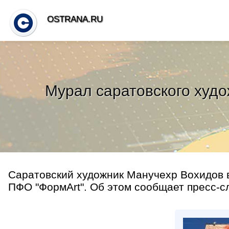
OSTRANA.RU
Мурал саратовского худо
Саратовский художник Манучехр Вохидов в
ПФО "ФормArt". Об этом сообщает пресс-сл