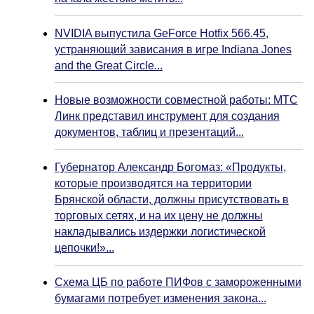
NVIDIA выпустила GeForce Hotfix 566.45,
устраняющий зависания в игре Indiana Jones
and the Great Circle...
Новые возможности совместной работы: МТС
Линк представил инструмент для создания
документов, таблиц и презентаций...
Губернатор Александр Богомаз: «Продукты,
которые производятся на территории
Брянской области, должны присутствовать в
торговых сетях, и на их цену не должны
накладывались издержки логистической
цепочки!»...
Схема ЦБ по работе ПИФов с замороженными
бумагами потребует изменения закона...