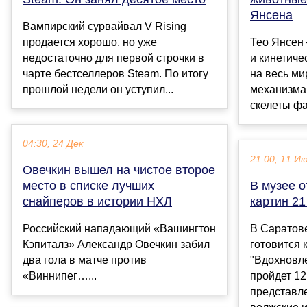
Янсена
Вампирский сурвайвал V Rising
продается хорошо, но уже
Тео Янсен 
недостаточно для первой строчки в
и кинетиче
чарте бестселлеров Steam. По итогу
на весь м
прошлой недели он уступил...
механизма
скелеты фа
04:30, 24 Дек
21:00, 11 И
Овечкин вышел на чистое второе
место в списке лучших
В музее 
снайперов в истории НХЛ
картин 21
Российский нападающий «Вашингтон
В Саратов
Кэпиталз» Александр Овечкин забил
готовится 
два гола в матче против
"Вдохновл
«Виннипег…...
пройдет 12
представл