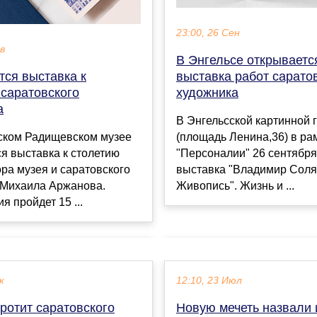
23:00, 26 Сен
ев
В Энгельсе открываетс
выставка работ сарато
тся выставка к
художника
 саратовского
а
В Энгельсской картинной 
(площадь Ленина,36) в ра
ском Радищевском музее
"Персоналии" 26 сентября
я выставка к столетию
выставка "Владимир Соля
ра музея и саратовского
Живопись". Жизнь и ...
 Михаила Аржанова.
я пройдет 15 ...
к
12:10, 23 Июл
ротит саратовского
Новую мечеть назвали