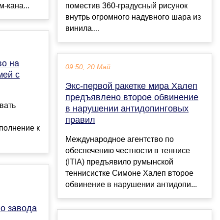
-кана...
поместив 360-градусный рисунок
внутрь огромного надувного шара из
винила....
во на
09:50, 20 Май
мей с
Экс-первой ракетке мира Халеп
предъявлено второе обвинение
вать
в нарушении антидопинговых
правил
полнение к
Международное агентство по
обеспечению честности в теннисе
(ITIA) предъявило румынской
теннисистке Симоне Халеп второе
обвинение в нарушении антидопи...
го завода