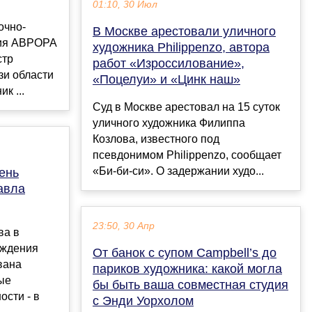
01:10, 30 Июл
очно-
В Москве арестовали уличного
ния АВРОРА
художника Philippenzo, автора
стр
работ «Изроссилование»,
зи области
«Поцелуи» и «Цинк наш»
к ...
Суд в Москве арестовал на 15 суток
уличного художника Филиппа
Козлова, известного под
псевдонимом Philippenzo, сообщает
«Би-би-си». О задержании худо...
ень
авла
23:50, 30 Апр
ва в
ождения
От банок с супом Campbell’s до
вана
париков художника: какой могла
ые
бы быть ваша совместная студия
ости - в
с Энди Уорхолом