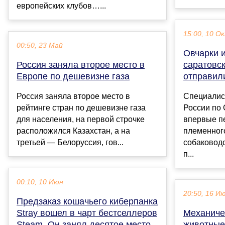
европейских клубов…...
15:00, 10 О
00:50, 23 Май
Овчарки 
Россия заняла второе место в
саратовс
Европе по дешевизне газа
отправил
Россия заняла второе место в
Специалис
рейтинге стран по дешевизне газа
России по 
для населения, на первой строчке
впервые п
расположился Казахстан, а на
племенног
третьей — Белоруссия, гов...
собаковод
п...
00:10, 10 Июн
20:50, 16 И
Предзаказ кошачьего киберпанка
Stray вошел в чарт бестселлеров
Механиче
Steam. Он занял десятое место
животные