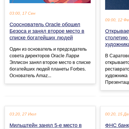
03:00, 17 Сен
09:00, 12 Ф
Сооснователь Oracle обошел
Безоса и занял второе место в
Открывае
списке богатейших людей
столетию
художник
Один из основатель и председатель
совета директоров Oracle Ларри
В Саратов
Эллисон занял второе место в списке
открываетс
богатейших людей планеты Forbes.
реставрато
Основатель Amaz...
художника
Презентаци
03:20, 27 Июл
00:20, 15 Де
Мильштейн занял 5-е место в
ФНС банк