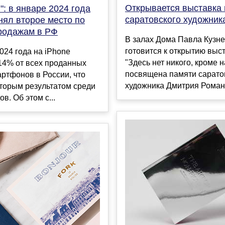
Открывается выставка
": в январе 2024 года
саратовского художник
нял второе место по
родажам в РФ
В залах Дома Павла Кузн
готовится к открытию выс
024 года на iPhone
"Здесь нет никого, кроме н
14% от всех проданных
посвящена памяти сарато
ртфонов в России, что
художника Дмитрия Романе
торым результатом среди
в. Об этом с...