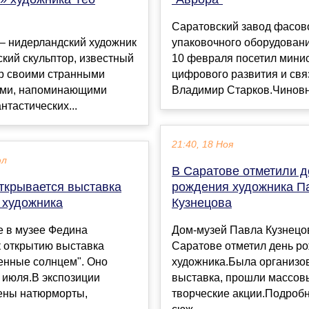
Саратовский завод фасов
– нидерландский художник
упаковочного оборудова
ский скульптор, известный
10 февраля посетил мини
ир своими странными
цифрового развития и свя
ми, напоминающими
Владимир Старков.Чиновни
нтастических...
21:40, 18 Ноя
юл
В Саратове отметили д
открывается выставка
рождения художника П
 художника
Кузнецова
е в музее Федина
Дом-музей Павла Кузнецо
к открытию выставка
Саратове отметил день р
енные солнцем". Оно
художника.Была организо
 июля.В экспозиции
выставка, прошли массов
ены натюрморты,
творческие акции.Подробн