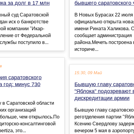
ка за долг в 17 млн
бывшего саратовского 
жный суд Саратовской
В Новых Бурасах 22 июля
дан иск о банкротстве
официально открыта нова
ой компании "Икар-
имени Рината Халикова. 
вление от Федеральной
сообщает администрация
службы поступило в...
района.Мечеть построена 
историче...
в
15:30, 09 Май
ия саратовского
а год: минус 730
Бывшую главу саратов
"Яблока" подозревают 
дискредитации армии
у в Саратовской области
ких организаций
Бывшую главу саратовско
больше, чем открылось.По
реготделения партии "Ябл
диторско-консалтинговой
Ксению Свердлову задер
rtiza, это...
вечером 5 мая в аэропорту