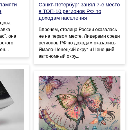
 памяти
Санкт-Петербург занял 7-е место
а
в ТОП-10 регионов РФ по
доходам населения
ецова
тавка
Впрочем, столица России оказалась
ас", она
не на первом месте. Лидерами среди
вского
регионов РФ по доходам оказались
н...
Ямало-Ненецкий округ и Ненецкий
автономный окру...