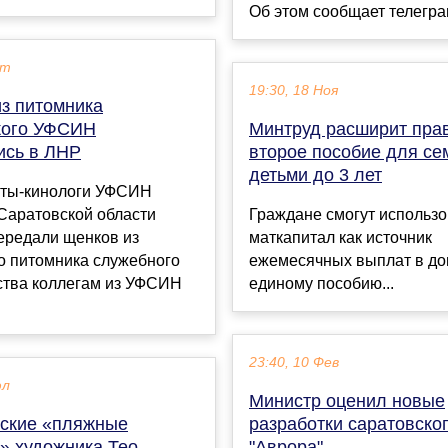
Об этом сообщает телеграм
кт
19:30, 18 Ноя
из питомника
кого УФСИН
Минтруд расширит пра
ись в ЛНР
второе пособие для се
детьми до 3 лет
ты-кинологи УФСИН
Саратовской области
Граждане смогут использо
ередали щенков из
маткапитал как источник
о питомника служебного
ежемесячных выплат в до
ства коллегам из УФСИН
единому пособию...
23:40, 10 Фев
юл
Министр оценил новые
ские «пляжные
разработки саратовско
» художника Тео
"Аврора"