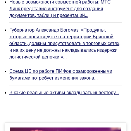
Новые возможности совместной работы: МТС
Линк представил инструмент для создания
документов, таблиц и презентаций...
Губернатор Александр Богомаз: «Продукты,
которые производятся на территории Брянской
области, должны присутствовать в торговых сетях,
и на их цену не должны накладывались издержки
логистической цепочки!»...
Схема ЦБ по работе ПИФов с замороженными
бумагами потребует изменения закона...
В какие реальные активы вкладывать инвестору...