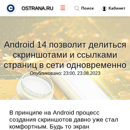
☰
OSTRANA.RU
Поиск
Кабинет
Новости
»
Android 14 позволит делиться
Тренды новостей
»
скриншотами и ссылками
страниц в сети одновременно
Рубрики
»
Опубликовано: 23:00, 23.08.2023
Правила
»
Контакт
»
В принципе на Android процесс
создания скриншотов давно уже стал
комфортным. Будь то экран