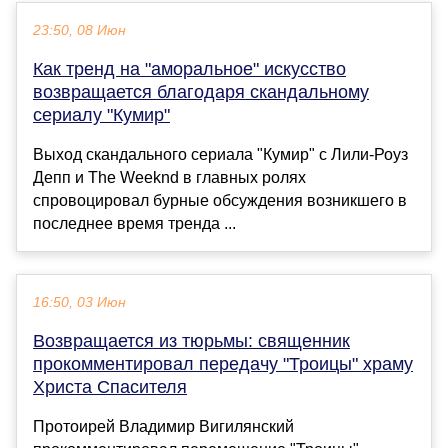
23:50, 08 Июн
Как тренд на "аморальное" искусство
возвращается благодаря скандальному
сериалу "Кумир"
Выход скандального сериала "Кумир" с Лили-Роуз
Депп и The Weeknd в главных ролях
спровоцировал бурные обсуждения возникшего в
последнее время тренда ...
16:50, 03 Июн
Возвращается из тюрьмы: священник
прокомментировал передачу "Троицы" храму
Христа Спасителя
Протоирей Владимир Вигилянский