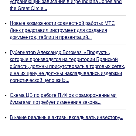
устраняющий зависания в игре Indiana Jones and
the Great Circle...
Новые возможности совместной работы: МТС
Линк представил инструмент для создания
документов, таблиц и презентаций...
Губернатор Александр Богомаз: «Продукты,
которые производятся на территории Брянской
области, должны присутствовать в торговых сетях,
и на их цену не должны накладывались издержки
логистической цепочки!»...
Схема ЦБ по работе ПИФов с замороженными
бумагами потребует изменения закона...
В какие реальные активы вкладывать инвестору...