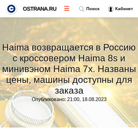
☰
OSTRANA.RU
Поиск
Кабинет
Новости
»
Haima возвращается в Россию
Тренды новостей
»
с кроссовером Haima 8s и
минивэном Haima 7x. Названы
Рубрики
»
цены, машины доступны для
Правила
»
заказа
Опубликовано: 21:00, 18.08.2023
Контакт
»