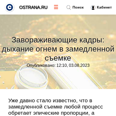
☰
OSTRANA.RU
Поиск
Кабинет
Новости
»
Завораживающие кадры:
Тренды новостей
»
дыхание огнем в замедленной
съемке
Рубрики
»
Опубликовано: 12:10, 03.08.2023
Правила
»
Контакт
»
Уже давно стало известно, что в
замедленной съемке любой процесс
обретает эпические пропорции, а