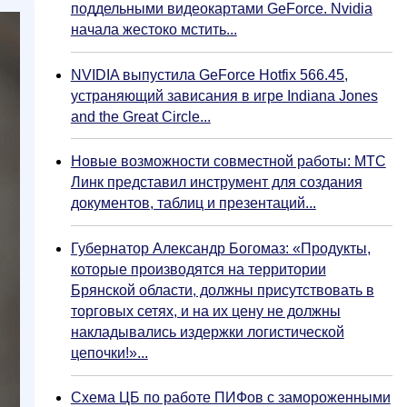
поддельными видеокартами GeForce. Nvidia
начала жестоко мстить...
NVIDIA выпустила GeForce Hotfix 566.45,
устраняющий зависания в игре Indiana Jones
and the Great Circle...
Новые возможности совместной работы: МТС
Линк представил инструмент для создания
документов, таблиц и презентаций...
Губернатор Александр Богомаз: «Продукты,
которые производятся на территории
Брянской области, должны присутствовать в
торговых сетях, и на их цену не должны
накладывались издержки логистической
цепочки!»...
Схема ЦБ по работе ПИФов с замороженными