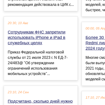
рекомендация действовала в ЦИК с...
моделей, к
быстрее, че
20:30, 10 Авг
00:00, 05 Ап
Сотрудникам ФНС запретили
использовать iPhone и iPad в
Более 30 
служебных целях
Redmi ли
2024 году
Приказ Федеральной налоговой
службы от 21 июля 2023 г. N ЕД-7-
Многие см
24/483@ "Об утверждении
были выпу
ограничений использования
2021 годы,
мобильных устройств"...
обновлятьс
моделей см
23:10, 24 Сен
17:10, 27 И
Подсчитано, сколько дней нужно