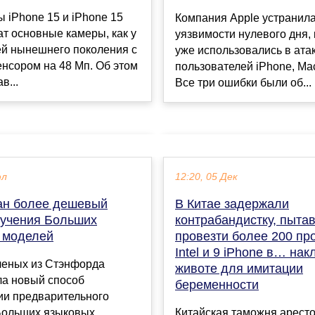
 iPhone 15 и iPhone 15
Компания Apple устранила
ат основные камеры, как у
уязвимости нулевого дня,
ей нынешнего поколения с
уже использовались в ата
нсором на 48 Мп. Об этом
пользователей iPhone, Mac
в...
Все три ошибки были об...
юл
12:20, 05 Дек
ан более дешевый
В Китае задержали
бучения Больших
контрабандистку, пыт
 моделей
провезти более 200 пр
Intel и 9 iPhone в… на
ченых из Стэнфорда
животе для имитации
ла новый способ
беременности
ии предварительного
Больших языковых
Китайская таможня арест