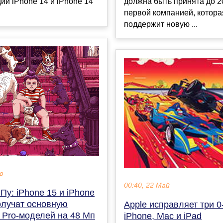
и iPhone 14 и iPhone 14
должна быть принята до 2
первой компанией, котора
поддержит новую ...
в
00:40, 22 Май
Пу: iPhone 15 и iPhone
олучат основную
Apple исправляет три 0
 Pro-моделей на 48 Мп
iPhone, Mac и iPad