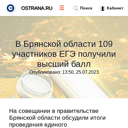
☰
OSTRANA.RU
Поиск
Кабинет
Новости
»
В Брянской области 109
Тренды новостей
»
участников ЕГЭ получили
высший балл
Рубрики
»
Опубликовано: 13:50, 25.07.2023
Правила
»
Контакт
»
На совещании в правительстве
Брянской области обсудили итоги
проведения единого