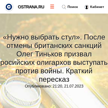
☰
OSTRANA.RU
Поиск
Кабинет
Новости
»
«Нужно выбрать стул». После
Тренды новостей
»
отмены британских санкций
Олег Тиньков призвал
Рубрики
»
росийских олигархов выступать
Правила
против войны. Краткий
»
пересказ
Контакт
»
Опубликовано: 21:20, 21.07.2023