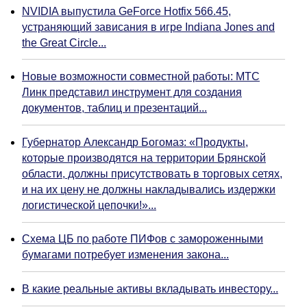
NVIDIA выпустила GeForce Hotfix 566.45,
устраняющий зависания в игре Indiana Jones and
the Great Circle...
Новые возможности совместной работы: МТС
Линк представил инструмент для создания
документов, таблиц и презентаций...
Губернатор Александр Богомаз: «Продукты,
которые производятся на территории Брянской
области, должны присутствовать в торговых сетях,
и на их цену не должны накладывались издержки
логистической цепочки!»...
Схема ЦБ по работе ПИФов с замороженными
бумагами потребует изменения закона...
В какие реальные активы вкладывать инвестору...