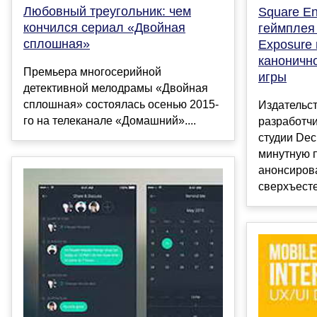
Любовный треугольник: чем
Square En
кончился сериал «Двойная
геймплея 
сплошная»
Exposure
каноничн
Премьера многосерийной
игры
детективной мелодрамы «Двойная
сплошная» состоялась осенью 2015-
Издательст
го на телеканале «Домашний»....
разработчи
студии Dec
минутную 
анонсиров
сверхъесте