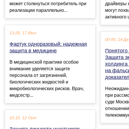
может столкнуться потребитель при
драйверы 
реализации параллельно...
могут похв
активного 
13:20, 17 Июл
00:00, 14 Де
Фартук одноразовый: надежная
защита в медицине
Понятого 
Защита э
В медицинской практике особое
холдинга
внимание уделяется защите
на фальс
персонала от загрязнений,
доказате
биологических жидкостей и
микробиологических рисков. Врач,
Неожиданн
медсестр...
при рассм
суде Москв
отношении
телекоммун
10:10, 12 Окт
Защита личности участников