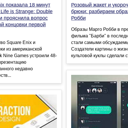
ix показала 18 минут
Розовый жакет и укоро
Life is Strange: Double
брюки: разбираем обра
 и прояснила вопрос
Робби
ой концовки первой
Образы Марго Робби в пре
фильма "Барби" в послед
во Square Enix и
стали самыми обсуждаем
ки из американской
Создатели картины о жизн
k Nine Games устроили 48-
культовой куклы сделали ст
презентацию
анного недавно
ств...