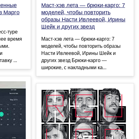
ченные
Маст-хэв лета — брюки-карго: 7
з Марго
моделей, чтобы повторить
образы Насти Ивлеевой, Ирины
Шейк и других звезд
сс-туре
нее время
Маст-хэв лета — брюки-карго: 7
ыми.
моделей, чтобы повторить образы
и
Насти Ивлеевой, Ирины Шейк и
авку ...
других звезд Брюки-карго —
широкие, с накладными ка...