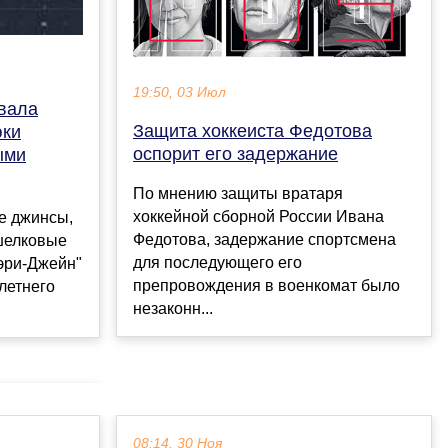
19:50, 03 Июл
звала
Защита хоккеиста Федотова
юки
оспорит его задержание
ыми
По мнению защиты вратаря
хоккейной сборной России Ивана
е джинсы,
Федотова, задержание спортсмена
шелковые
для последующего его
эри-Джейн"
препровождения в военкомат было
летнего
незаконн...
08:14, 30 Ноя