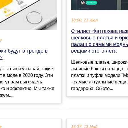
18:00, 23 Июл
Стилист Фаттахова на
шелковые платья и бр
ар
палаццо самыми модн
ки будут в тренде в
вещами этого лета
?
Шелковые платья, широки
 статью и узнавай, какие
льняные брюки палаццо, 
т в моде в 2020 году. Эти
платки и туфли модели "М
огут вам выглядеть
- самые актуальные вещи 
рко и эффектно. Мы также
гардероба. Об это...
жем,...
к
16:37, 13 Май