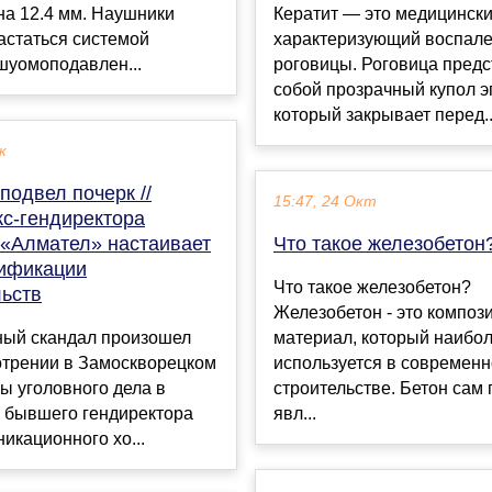
на 12.4 мм. Наушники
Кератит — это медицински
астаться системой
характеризующий воспал
шуомоподавлен...
роговицы. Роговица предс
собой прозрачный купол э
который закрывает перед..
к
подвел почерк //
15:47, 24 Окт
кс-гендиректора
 «Алмател» настаивает
Что такое железобетон
ификации
Что такое железобетон?
льств
Железобетон - это композ
ый скандал произошел
материал, который наибол
отрении в Замоскворецком
используется в современ
ы уголовного дела в
строительстве. Бетон сам 
 бывшего гендиректора
явл...
икационного хо...