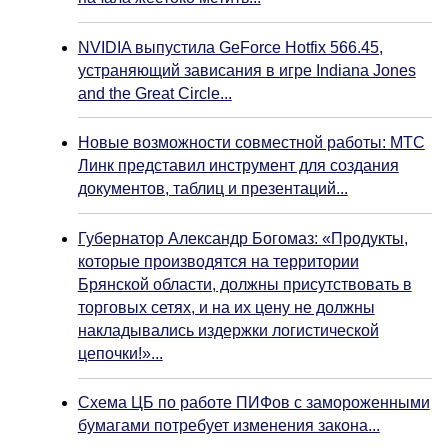
NVIDIA выпустила GeForce Hotfix 566.45,
устраняющий зависания в игре Indiana Jones
and the Great Circle...
Новые возможности совместной работы: МТС
Линк представил инструмент для создания
документов, таблиц и презентаций...
Губернатор Александр Богомаз: «Продукты,
которые производятся на территории
Брянской области, должны присутствовать в
торговых сетях, и на их цену не должны
накладывались издержки логистической
цепочки!»...
Схема ЦБ по работе ПИФов с замороженными
бумагами потребует изменения закона...