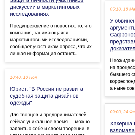
дискуссии в маркетинговых
05:10, 18 М
исследованиях
У обвине
Предупреждение о новостях: то, что
аргумент
компания, занимающаяся
Сафронов
маркетинговыми исследованиями,
представ
сообщает участникам опроса, что их
доказате
личная информация останет...
Неожиданн
на процесс
бывшего с
10:40, 10 Ноя
корреспонд
а ныне сов
Юрист: "В России не развита
судебная защита дизайнов
одежды"
09:00, 24 Ф
Для творцов и предпринимателей
сейчас уникальное время — можно
Хакерша 
заявить о себе и своём творении, в
взломала