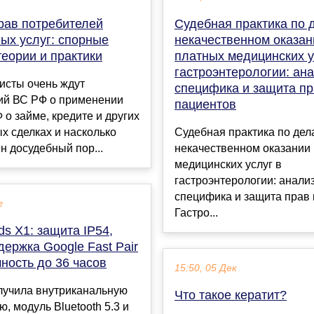
рав потребителей
Судебная практика по 
ых услуг: спорные
некачественном оказан
еории и практики
платных медицинских у
гастроэнтерологии: ана
исты очень ждут
специфика и защита п
ий ВС РФ о применении
пациентов
 о займе, кредите и других
 сделках и насколько
Судебная практика по дел
 досудебный пор...
некачественном оказании
медицинских услуг в
гастроэнтерологии: анализ
специфика и защита прав
г
Гастро...
s X1: защита IP54,
ержка Google Fast Pair
ность до 36 часов
15:50, 05 Дек
лучила внутриканальную
Что такое кератит?
ю, модуль Bluetooth 5.3 и