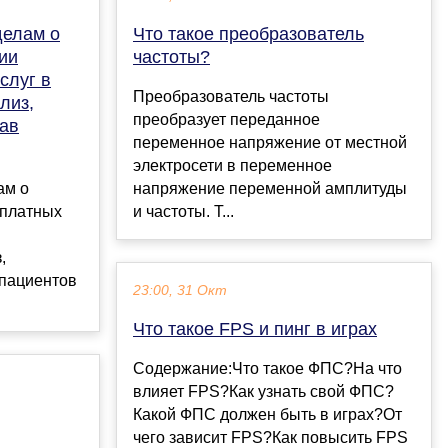
делам о
Что такое преобразователь
ии
частоты?
слуг в
Преобразователь частоты
лиз,
преобразует переданное
рав
переменное напряжение от местной
электросети в переменное
ам о
напряжение переменной амплитуды
 платных
и частоты. Т...
,
 пациентов
23:00, 31 Окт
Что такое FPS и пинг в играх
Содержание:Что такое ФПС?На что
влияет FPS?Как узнать свой ФПС?
Какой ФПС должен быть в играх?От
чего зависит FPS?Как повысить FPS