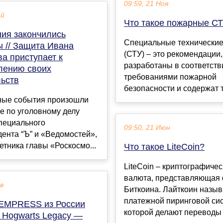
09:59, 21 Ноя
ай
Что такое пожарные С
ния закончились
Специальные технические
ы // Защита Ивана
(СТУ) – это рекомендации
а приступает к
разработаны в соответств
лению своих
требованиями пожарной
льств
безопасности и содержат т
ые события произошли
е по уголовному делу
пециального
09:50, 21 Июн
ента “Ъ” и «Ведомостей»,
етника главы «Роскосмо...
Что такое LiteCoin?
LiteCoin – криптографиче
валюта, представляющая
ев
Биткоина. Лайткоин назы
платежной пиринговой сис
EMPRESS из России
которой делают переводы 
 Hogwarts Legacy —