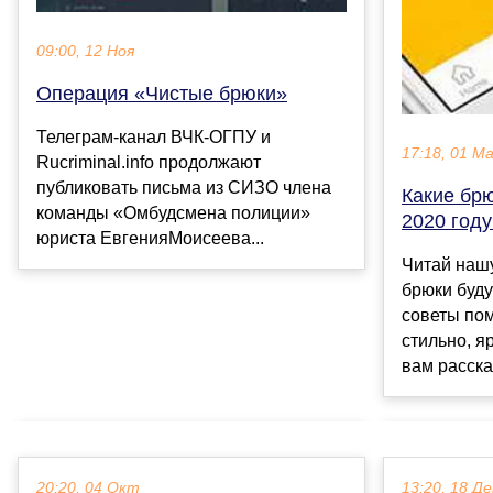
09:00, 12 Ноя
Операция «Чистые брюки»
Телеграм-канал ВЧК-ОГПУ и
17:18, 01 М
Rucriminal.info продолжают
публиковать письма из СИЗО члена
Какие брю
команды «Омбудсмена полиции»
2020 году
юриста ЕвгенияМоисеева...
Читай нашу
брюки буду
советы пом
стильно, я
вам расска
20:20, 04 Окт
13:20, 18 Де