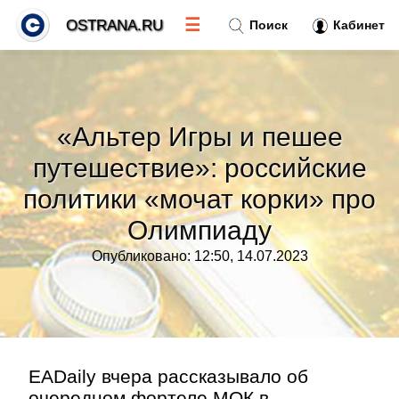
☰
OSTRANA.RU
Поиск
Кабинет
Новости
»
«Альтер Игры и пешее
Тренды новостей
»
путешествие»: российские
политики «мочат корки» про
Рубрики
»
Олимпиаду
Правила
»
Опубликовано: 12:50, 14.07.2023
Контакт
»
EADaily вчера рассказывало об
очередном фортеле МОК в