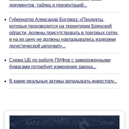
документов, таблиц и презентаций...
Губернатор Александр Богомаз: «Продукты,
которые производятся на территории Брянской
области, должны присутствовать в торговых сетях,
и на их цену не должны накладывались издержки
логистической цепочки!»...
Схема ЦБ по работе ПИФов с замороженными
бумагами потребует изменения закона...
В какие реальные активы вкладывать инвестору...