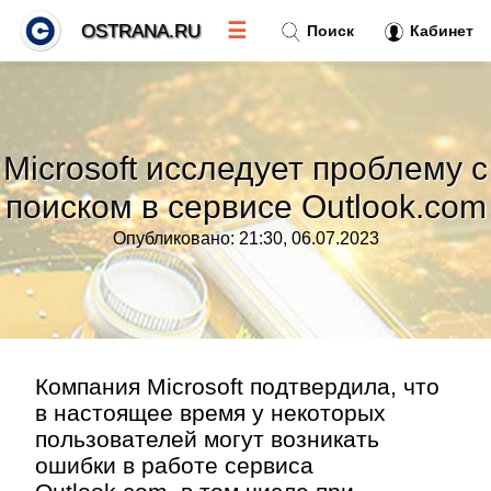
☰
OSTRANA.RU
Поиск
Кабинет
Новости
»
Microsoft исследует проблему с
Тренды новостей
»
поиском в сервисе Outlook.com
Опубликовано: 21:30, 06.07.2023
Рубрики
»
Правила
»
Контакт
»
Компания Microsoft подтвердила, что
в настоящее время у некоторых
пользователей могут возникать
ошибки в работе сервиса