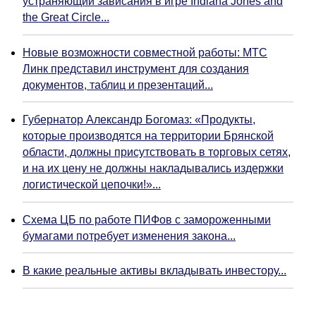
устраняющий зависания в игре Indiana Jones and
the Great Circle...
Новые возможности совместной работы: МТС
Линк представил инструмент для создания
документов, таблиц и презентаций...
Губернатор Александр Богомаз: «Продукты,
которые производятся на территории Брянской
области, должны присутствовать в торговых сетях,
и на их цену не должны накладывались издержки
логистической цепочки!»...
Схема ЦБ по работе ПИФов с замороженными
бумагами потребует изменения закона...
В какие реальные активы вкладывать инвестору...