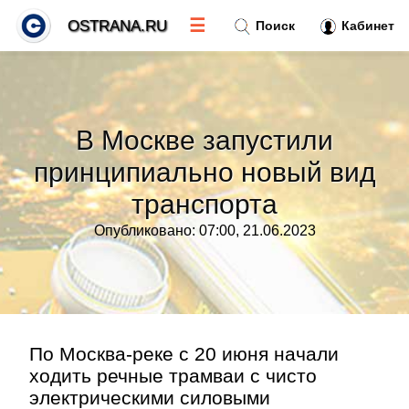
☰
OSTRANA.RU
Поиск
Кабинет
Новости
»
В Москве запустили
Тренды новостей
»
принципиально новый вид
транспорта
Рубрики
»
Опубликовано: 07:00, 21.06.2023
Правила
»
Контакт
»
По Москва-реке с 20 июня начали
ходить речные трамваи с чисто
электрическими силовыми