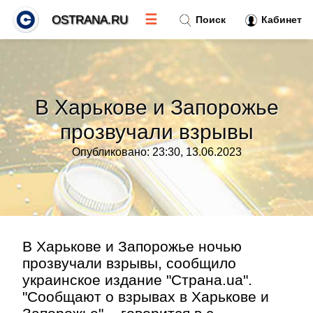
☰
OSTRANA.RU
Поиск
Кабинет
Новости
»
В Харькове и Запорожье
Тренды новостей
»
прозвучали взрывы
Опубликовано: 23:30, 13.06.2023
Рубрики
»
Правила
»
Контакт
»
В Харькове и Запорожье ночью
прозвучали взрывы, сообщило
украинское издание "Страна.ua".
"Сообщают о взрывах в Харькове и