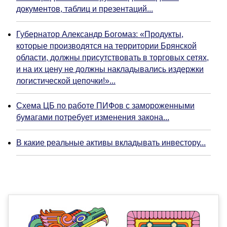
документов, таблиц и презентаций...
Губернатор Александр Богомаз: «Продукты,
которые производятся на территории Брянской
области, должны присутствовать в торговых сетях,
и на их цену не должны накладывались издержки
логистической цепочки!»...
Схема ЦБ по работе ПИФов с замороженными
бумагами потребует изменения закона...
В какие реальные активы вкладывать инвестору...