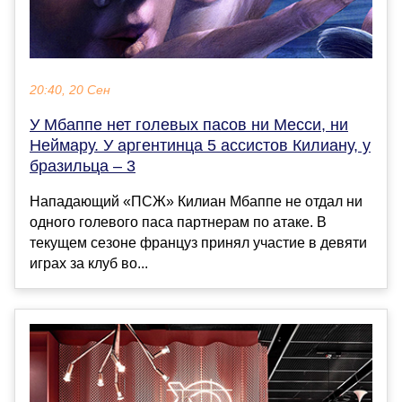
20:40, 20 Сен
У Мбаппе нет голевых пасов ни Месси, ни
Неймару. У аргентинца 5 ассистов Килиану, у
бразильца – 3
Нападающий «ПСЖ» Килиан Мбаппе не отдал ни
одного голевого паса партнерам по атаке. В
текущем сезоне француз принял участие в девяти
играх за клуб во...