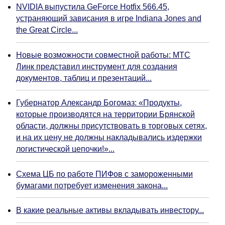
NVIDIA выпустила GeForce Hotfix 566.45,
устраняющий зависания в игре Indiana Jones and
the Great Circle...
Новые возможности совместной работы: МТС
Линк представил инструмент для создания
документов, таблиц и презентаций...
Губернатор Александр Богомаз: «Продукты,
которые производятся на территории Брянской
области, должны присутствовать в торговых сетях,
и на их цену не должны накладывались издержки
логистической цепочки!»...
Схема ЦБ по работе ПИФов с замороженными
бумагами потребует изменения закона...
В какие реальные активы вкладывать инвестору...