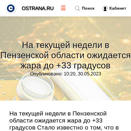
☰
OSTRANA.RU
Поиск
Кабинет
Новости
»
На текущей недели в
Тренды новостей
»
Пензенской области ожидается
жара до +33 градусов
Рубрики
»
Опубликовано: 10:20, 30.05.2023
Правила
»
Контакт
»
На текущей недели в Пензенской
области ожидается жара до +33
градусов Стало известно о том, что в