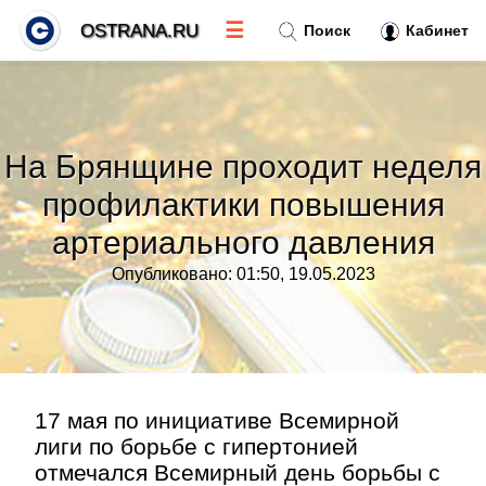
☰
OSTRANA.RU
Поиск
Кабинет
Новости
»
На Брянщине проходит неделя
Тренды новостей
»
профилактики повышения
артериального давления
Рубрики
»
Опубликовано: 01:50, 19.05.2023
Правила
»
Контакт
»
17 мая по инициативе Всемирной
лиги по борьбе с гипертонией
отмечался Всемирный день борьбы с