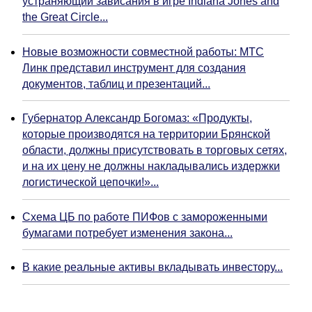
устраняющий зависания в игре Indiana Jones and
the Great Circle...
Новые возможности совместной работы: МТС
Линк представил инструмент для создания
документов, таблиц и презентаций...
Губернатор Александр Богомаз: «Продукты,
которые производятся на территории Брянской
области, должны присутствовать в торговых сетях,
и на их цену не должны накладывались издержки
логистической цепочки!»...
Схема ЦБ по работе ПИФов с замороженными
бумагами потребует изменения закона...
В какие реальные активы вкладывать инвестору...