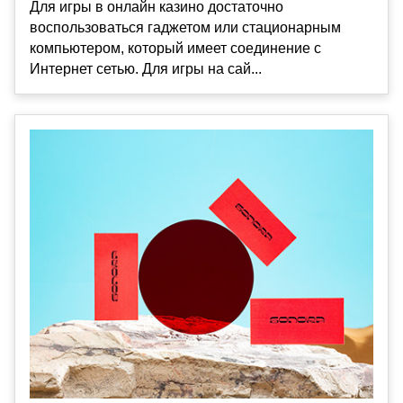
Для игры в онлайн казино достаточно
воспользоваться гаджетом или стационарным
компьютером, который имеет соединение с
Интернет сетью. Для игры на сай...