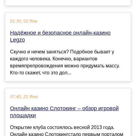
01:30, 02 Янв
Надёжное и безопасное онлайн-казино
Legzo
Скучно и нечем заняться? Подобное бывает у
каждого человека. Конечно, вариантов
времяпрепровождения можно придумать массу.
Кто-то скажет, что это дол...
07:40, 21 Фев
Онлайн казино Слотокинг – обзор игровой
площадки
Открытие клуба состоялось весной 2013 года.
Онлайн казино Слотокингстало первым порталом