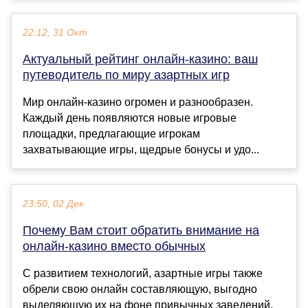
22:12, 31 Окт
Актуальный рейтинг онлайн-казино: ваш
путеводитель по миру азартных игр
Мир онлайн-казино огромен и разнообразен.
Каждый день появляются новые игровые
площадки, предлагающие игрокам
захватывающие игры, щедрые бонусы и удо...
23:50, 02 Дек
Почему Вам стоит обратить внимание на
онлайн-казино вместо обычных
С развитием технологий, азартные игры также
обрели свою онлайн составляющую, выгодно
выделяющую их на фоне привычных заведений.