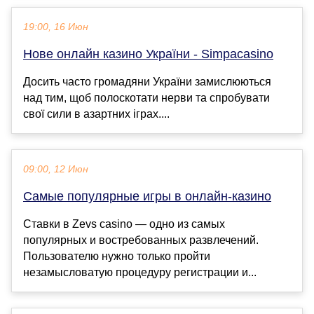
19:00, 16 Июн
Нове онлайн казино України - Simpacasino
Досить часто громадяни України замислюються
над тим, щоб полоскотати нерви та спробувати
свої сили в азартних іграх....
09:00, 12 Июн
Самые популярные игры в онлайн-казино
Ставки в Zevs casino — одно из самых
популярных и востребованных развлечений.
Пользователю нужно только пройти
незамысловатую процедуру регистрации и...