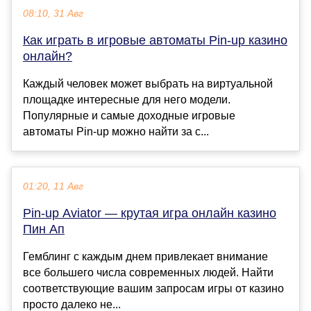
08:10, 31 Авг
Как играть в игровые автоматы Pin-up казино
онлайн?
Каждый человек может выбрать на виртуальной
площадке интересные для него модели.
Популярные и самые доходные игровые
автоматы Pin-up можно найти за с...
01:20, 11 Авг
Pin-up Aviator — крутая игра онлайн казино
Пин Ап
Гемблинг с каждым днем привлекает внимание
все большего числа современных людей. Найти
соответствующие вашим запросам игры от казино
просто далеко не...