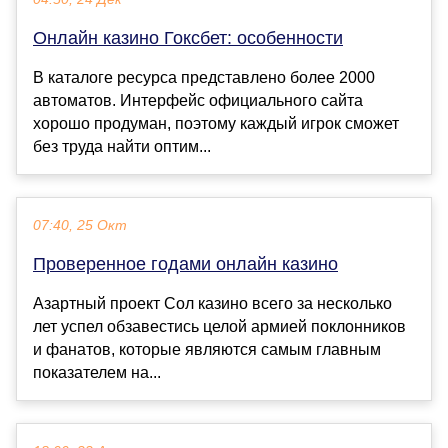
Онлайн казино Гоксбет: особенности
В каталоге ресурса представлено более 2000
автоматов. Интерфейс официального сайта
хорошо продуман, поэтому каждый игрок сможет
без труда найти оптим...
07:40, 25 Окт
Проверенное годами онлайн казино
Азартный проект Сол казино всего за несколько
лет успел обзавестись целой армией поклонников
и фанатов, которые являются самым главным
показателем на...