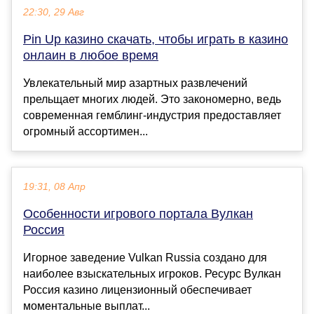
22:30, 29 Авг
Pin Up казино скачать, чтобы играть в казино
онлаин в любое время
Увлекательный мир азартных развлечений
прельщает многих людей. Это закономерно, ведь
современная гемблинг-индустрия предоставляет
огромный ассортимен...
19:31, 08 Апр
Особенности игрового портала Вулкан
Россия
Игорное заведение Vulkan Russia создано для
наиболее взыскательных игроков. Ресурс Вулкан
Россия казино лицензионный обеспечивает
моментальные выплат...