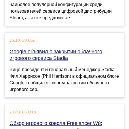
наиболее популярной конфигурации среди
пользователей сервиса цифровой дистрибуции
Steam, а также предпочитае...
13:10, 30 Сен
Google объявил о закрытии облачного
игрового сервиса Stadia
Вице-президент и генеральный менеджер Stadia
Фил Харрисон (Phil Harrison) в официальном блоге
Google сообщил о скором закрытии облачного
игрового сер...
13:00, 06 Мар
Обзор игрового кресла Freelancer W8: