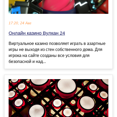
17:20, 24 Авг
Онлайн казино Вулкан 24
Виртуальное казино позволяет играть в азартные
игры не выходя из стен собственного дома. Для
игрока на сайте созданы все условия для
безопасной и над...