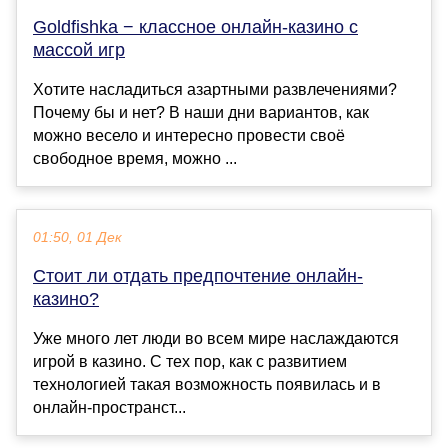
Goldfishka − классное онлайн-казино с
массой игр
Хотите насладиться азартными развлечениями?
Почему бы и нет? В наши дни вариантов, как
можно весело и интересно провести своё
свободное время, можно ...
01:50, 01 Дек
Стоит ли отдать предпочтение онлайн-
казино?
Уже много лет люди во всем мире наслаждаются
игрой в казино. С тех пор, как с развитием
технологией такая возможность появилась и в
онлайн-пространст...