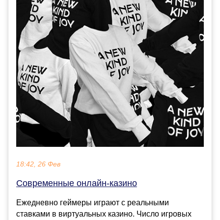
18:42, 26 Фев
Современные онлайн-казино
Ежедневно геймеры играют с реальными
ставками в виртуальных казино. Число игровых