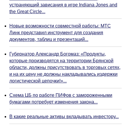
устраняющий зависания в игре Indiana Jones and
the Great Circle...
Новые возможности совместной работы: МТС
Линк представил инструмент для создания
документов, таблиц и презентаций...
Губернатор Александр Богомаз: «Продукты,
которые производятся на территории Брянской
области, должны присутствовать в торговых сетях,
и на их цену не должны накладывались издержки
логистической цепочки!»...
Схема ЦБ по работе ПИФов с замороженными
бумагами потребует изменения закона...
В какие реальные активы вкладывать инвестору...