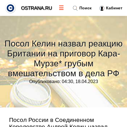
☰
OSTRANA.RU
Поиск
Кабинет
Новости
»
Посол Келин назвал реакцию
Тренды новостей
»
Британии на приговор Кара-
Мурзе* грубым
Рубрики
»
вмешательством в дела РФ
Правила
»
Опубликовано: 04:30, 18.04.2023
Контакт
»
Посол России в Соединенном
Королевстве Андрей Келин назвал