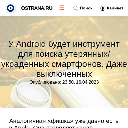
☰
OSTRANA.RU
Поиск
Кабинет
Новости
»
У Android будет инструмент
Тренды новостей
»
для поиска утерянных/
украденных смартфонов. Даже
Рубрики
»
выключенных
Правила
»
Опубликовано: 23:50, 16.04.2023
Контакт
»
Аналогичная «фишка» уже давно есть
у Apple. Она позволяет узнать