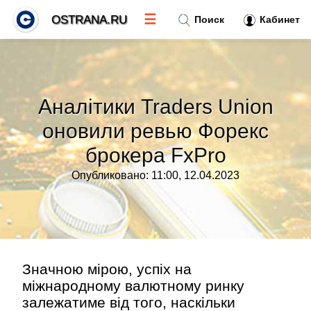
☰
OSTRANA.RU
Поиск
Кабинет
Новости
»
Аналітики Traders Union
Тренды новостей
»
оновили ревью Форекс
брокера FxPro
Рубрики
»
Опубликовано: 11:00, 12.04.2023
Правила
»
Контакт
»
Значною мірою, успіх на
міжнародному валютному ринку
залежатиме від того, наскільки