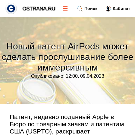
☰
OSTRANA.RU
Поиск
Кабинет
Новости
»
Новый патент AirPods может
Тренды новостей
»
сделать прослушивание более
иммерсивным
Рубрики
»
Опубликовано: 12:00, 09.04.2023
Правила
»
Контакт
»
Патент, недавно поданный Apple в
Бюро по товарным знакам и патентам
США (USPTO), раскрывает