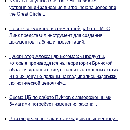
NVIDIA выпустила GeForce Hotfix 566.45,
устраняющий зависания в игре Indiana Jones and
the Great Circle...
Новые возможности совместной работы: МТС
Линк представил инструмент для создания
документов, таблиц и презентаций...
Губернатор Александр Богомаз: «Продукты,
которые производятся на территории Брянской
области, должны присутствовать в торговых сетях,
и на их цену не должны накладывались издержки
логистической цепочки!»...
Схема ЦБ по работе ПИФов с замороженными
бумагами потребует изменения закона...
В какие реальные активы вкладывать инвестору...